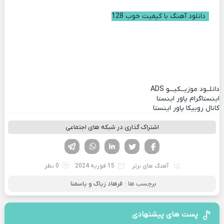
دانلود آهنگ با کیفیت خوب 128
دانلــود موزیــکیـــو
ADS
اینستاگرام پاور اینستا
کانال روبیکا پاور اینستا
اشتراک گذاری در شبکه های اجتماعی
فیسوک
تویتر
لینکدین
واتساپ
تلگرام
آهنگ های برتر
15 فوریه 2024
0 نظر
برچسب ها :
فرهاد زیاک و یاسمنا
پست های پیشنهادی