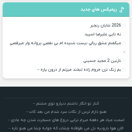
ریمیکس های جدید
2026 شایان رنجبر
نه تایی علیرضا اسپید
میگفتم عشق ریالی نیست شنیده ام بی نقصی پروانه وار میرقصی
–
نازنین 2 مجید حسینی
بم زنگ نزن حروم زاده لبخند میزنم از درون پاره –
کنار تو انگار داشتم دنیارو توی مشتم –
هنو دارم ترس از نگات سرد شدم من بعد کات –
اسمت میاد هر دفعه میرم تراپی دروغ‌ های مسخرت شدن چه عادی –
الان هوا بارونیه دل من طوفانه چشات که خوابه چشا من هنو تاره –