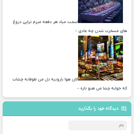
اسمت میاد هر دفعه میرم تراپی دروغ‌
های مسخرت شدن چه عادی –
الان هوا بارونیه دل من طوفانه چشات
که خوابه چشا من هنو تاره –
دیدگاه خود را بگذارید