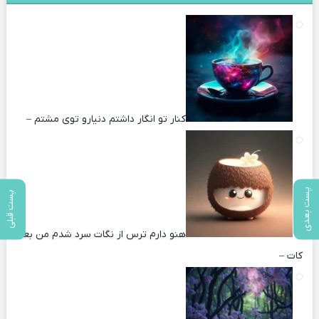
کنار تو انگار داشتم دنیارو توی مشتم –
پست بعدی
پست قبلی
هنو دارم ترس از نگات سرد شدم من بعد
کات –