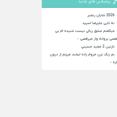
ریمیکس های جدید
2026 شایان رنجبر
نه تایی علیرضا اسپید
میگفتم عشق ریالی نیست شنیده ام بی
قصی پروانه وار میرقصی –
نازنین 2 مجید حسینی
بم زنگ نزن حروم زاده لبخند میزنم از درون
اره –