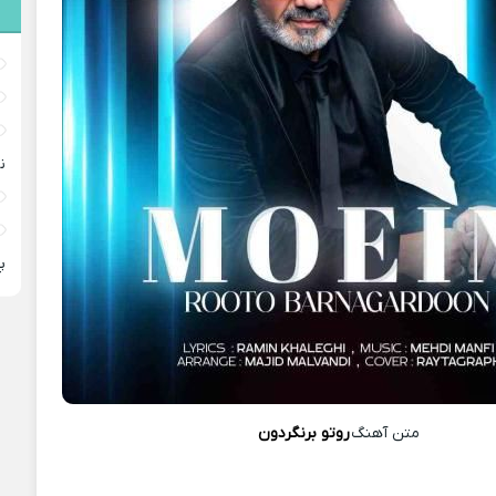
ن
پ
متن آهنگ
روتو برنگردون