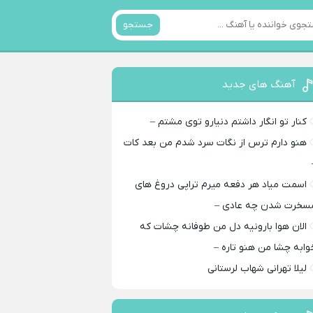
جستجو
آهنگ های جدید
کنار تو انگار داشتم دنیارو توی مشتم –
هنو دارم ترس از نگات سرد شدم من بعد کات
اسمت میاد هر دفعه میرم تراپی دروغ‌ های
سخرت شدن چه عادی –
الان هوا بارونیه دل من طوفانه چشات که
وابه چشا من هنو تاره –
لیلا تهرانی شهاب لرستانی