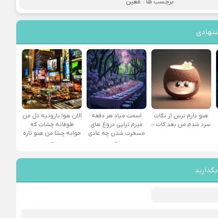
برچسب ها :
معین
نهادی
هنو دارم ترس از نگات
اسمت میاد هر دفعه
الان هوا بارونیه دل من
سرد شدم من بعد کات –
میرم تراپی دروغ‌ های
طوفانه چشات که
مسخرت شدن چه عادی
خوابه چشا من هنو تاره
–
–
بگذارید