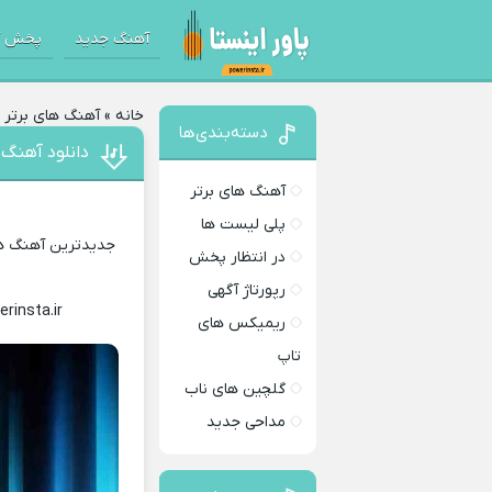
آهنگ جدید
پخش آ
خانه
»
آهنگ های برتر
»
دسته‌بندی‌ها
دانلود آهنگ 
آهنگ های برتر
پلی لیست ها
جدیدترین آهنگ های
در انتظار پخش
رپورتاژ آگهی
erinsta.ir
Download Music
ریمیکس های
تاپ
گلچین های ناب
مداحی جدید