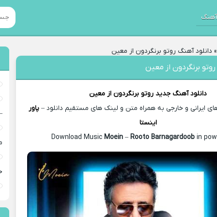
هنگ
دانلود آهنگ روتو برنگردون از معین
روتو برنگردون از معین
دانلود آهنگ جدید
روتو برنگردون از
معین
 ایرانی و خارجی به همراه متن و لینک های مستقیم دانلود –
پاور
–
اینستا
Moein
–
Rooto Barnagardoob
in pow
م
خ