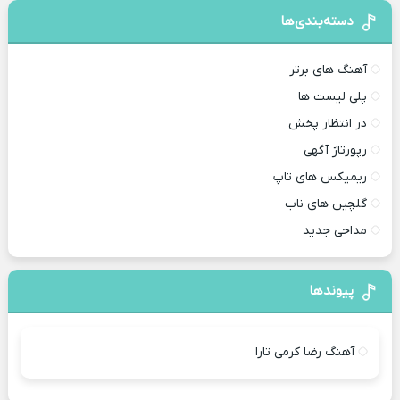
دسته‌بندی‌ها
آهنگ های برتر
پلی لیست ها
در انتظار پخش
رپورتاژ آگهی
ریمیکس های تاپ
گلچین های ناب
مداحی جدید
پیوندها
آهنگ رضا کرمی تارا