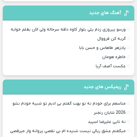
آهنگ های جدید
ورسو پیروزی زدم پلی بلوار کاوه دافه سرحاله ولی الان بغلم خوابه ‌
گریه کن فرووال
پادزهر طاهاس و حسن بابا
خاطره هومان
عکست آصف آریا
ریمیکس های جدید
متاسفم برای خودم نه تو بهت گفتم بی ادبم تو شبیه خودم نشو ‌ ‌
2026 شایان رنجبر
نه تایی علیرضا اسپید
میگفتم عشق ریالی نیست شنیده ام بی نقصی پروانه وار میرقصی