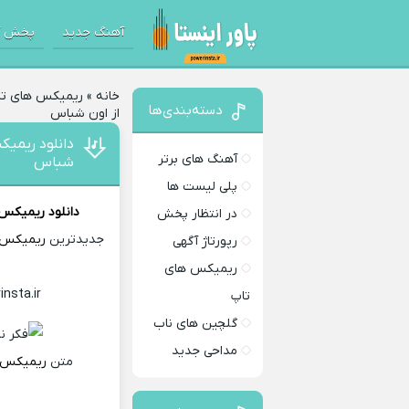
آهنگ جدید
پخش آ
خانه
»
ریمیکس های تا
دسته‌بندی‌ها
از اون شباس
دانلود ریمیک
آهنگ های برتر
شباس
پلی لیست ها
دانلود ریمیکس
در انتظار پخش
جدیدترین
ریمیکس
رپورتاژ آگهی
ریمیکس های
insta.ir
Download Remix
تاپ
گلچین های ناب
مداحی جدید
متن
ریمیکس