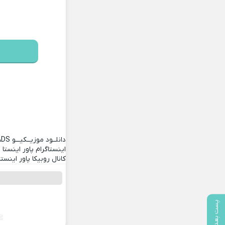
دانلــود موزیــکیـــو
ADS
اینستاگرام پاور اینستا
کانال روبیکا پاور اینستا
پست بعدی