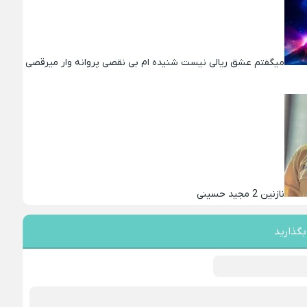
میگفتم عشق ریالی نیست شنیده ام بی نقصی پروانه وار میرقصی
نازنین 2 مجید حسینی
بگذارید