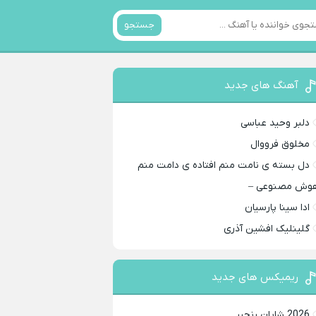
جستجو
آهنگ های جدید
دلبر وحید عباسی
مخلوق فرووال
دل بسته ی نامت منم افتاده ی دامت منم
وش مصنوعی –
ادا سینا پارسیان
گلینلیک افشین آذری
ریمیکس های جدید
2026 شایان رنجبر