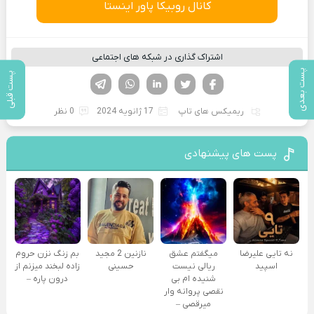
کانال روبیکا پاور اینستا
اشتراک گذاری در شبکه های اجتماعی
پست بعدی
پست قبلی
فیسوک
تویتر
لینکدین
واتساپ
تلگرام
ریمیکس های تاپ
17 ژانویه 2024
0 نظر
پست های پیشنهادی
نه تایی علیرضا
میگفتم عشق
نازنین 2 مجید
بم زنگ نزن حروم
اسپید
ریالی نیست
حسینی
زاده لبخند میزنم از
شنیده ام بی
درون پاره –
نقصی پروانه وار
میرقصی –