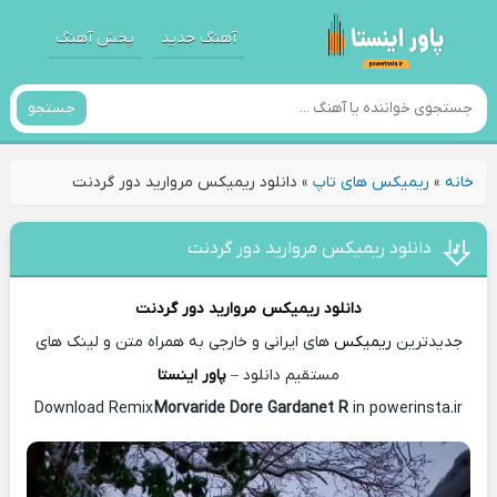
آهنگ جدید
پخش آهنگ
جستجو
خانه
»
ریمیکس های تاپ
»
دانلود ریمیکس مروارید دور گردنت
دانلود ریمیکس مروارید دور گردنت
دانلود ریمیکس
مروارید دور گردنت
جدیدترین
ریمیکس
های ایرانی و خارجی به همراه متن و لینک های
مستقیم دانلود –
پاور اینستا
Morvaride Dore Gardanet R
in powerinsta.ir
Download Remix