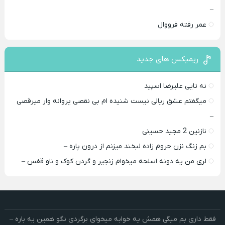
–
عمر رفته فرووال
ریمیکس های جدید
نه تایی علیرضا اسپید
میگفتم عشق ریالی نیست شنیده ام بی نقصی پروانه وار میرقصی
–
نازنین 2 مجید حسینی
بم زنگ نزن حروم زاده لبخند میزنم از درون پاره –
لری من یه دونه اسلحه میخوام زﻧﺠﻴﺮ و ﮔﺮدن ﻛﻮک و ﻧﺎو ﻗﻔﺲ –
فقط داری بم میگی همش یه خوابه میخوای برگردی نگو همین یه باره –