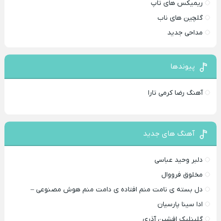
ریمیکس های تاپ
گلچین های ناب
مداحی جدید
پیوندها
آهنگ رضا کرمی تارا
آهنگ های جدید
دلبر وحید عباسی
مخلوق فرووال
دل بسته ی نامت منم افتاده ی دامت منم هوش مصنوعی –
ادا سینا پارسیان
گلینلیک افشین آذری