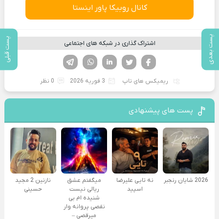
کانال روبیکا پاور اینستا
پست بعدی
پست قبلی
اشتراک گذاری در شبکه های اجتماعی
فیسوک
تویتر
لینکدین
واتساپ
تلگرام
ریمیکس های تاپ
3 فوریه 2026
0 نظر
پست های پیشنهادی
2026 شایان رنجبر
نه تایی علیرضا
میگفتم عشق
نازنین 2 مجید
اسپید
ریالی نیست
حسینی
شنیده ام بی
نقصی پروانه وار
میرقصی –