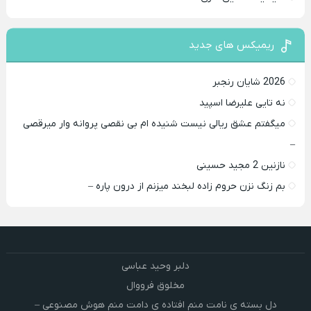
ریمیکس های جدید
2026 شایان رنجبر
نه تایی علیرضا اسپید
میگفتم عشق ریالی نیست شنیده ام بی نقصی پروانه وار میرقصی
–
نازنین 2 مجید حسینی
بم زنگ نزن حروم زاده لبخند میزنم از درون پاره –
دلبر وحید عباسی
مخلوق فرووال
دل بسته ی نامت منم افتاده ی دامت منم هوش مصنوعی –