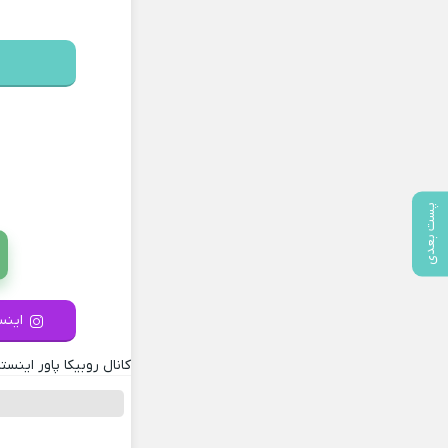
پست بعدی
اینست
کانال روبیکا پاور اینستا