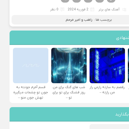
آهنگ های برتر
2 فوریه 2024
0 نظر
برچسب ها :
راهب و امیر مرحم
نهادی
رقصم به سازته رازمی راز
شب های گنگ برای من
قسم آخرم جونته به
من رازته –
روز قشنگ برای تو برای
جون تو چشمات میگیره
تو –
تهش جون منو –
بگذارید