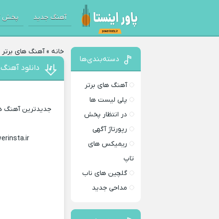
آهنگ جدید
پخش آ
خانه
»
آهنگ های برتر
»
دسته‌بندی‌ها
دانلود آهنگ ز
آهنگ های برتر
پلی لیست ها
جدیدترین آهنگ های
در انتظار پخش
رپورتاژ آگهی
erinsta.ir
Download Music
ریمیکس های
تاپ
گلچین های ناب
مداحی جدید