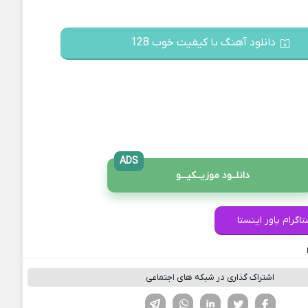
دانلود آهنگ با کیفیت خوب 128
ADS
دانلــود موزیــکیـــو
اگرام پاور اینستا
اشتراک گذاری در شبکه های اجتماعی
فیسوک
تویتر
لینکدین
واتساپ
تلگرام