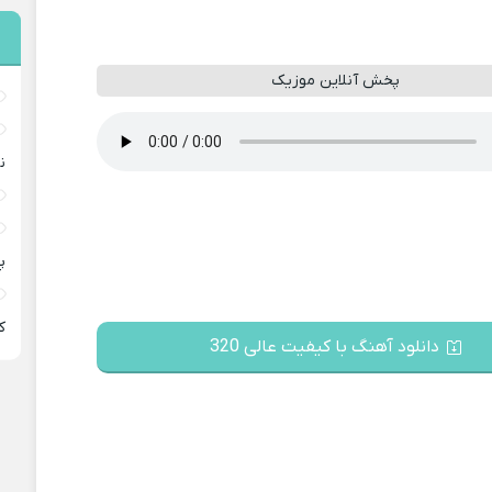
پخش آنلاین موزیک
ن
پ
ﻛ
دانلود آهنگ با کیفیت عالی 320