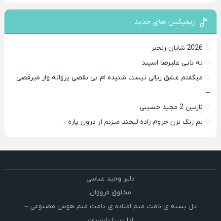
ریمیکس های جدید
2026 شایان رنجبر
نه تایی علیرضا اسپید
میگفتم عشق ریالی نیست شنیده ام بی نقصی پروانه وار میرقصی
–
نازنین 2 مجید حسینی
بم زنگ نزن حروم زاده لبخند میزنم از درون پاره –
دلبر وحید عباسی
مخلوق فرووال
دل بسته ی نامت منم افتاده ی دامت منم هوش مصنوعی –
ادا سینا پارسیان