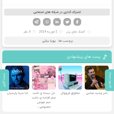
اشتراک گذاری در شبکه های اجتماعی
فیسوک
تویتر
لینکدین
واتساپ
تلگرام
آهنگ های برتر
2 فوریه 2024
0 نظر
برچسب ها :
پویا بیاتی
پست های پیشنهادی
پست بعدی
پست قبلی
دلبر وحید عباسی
مخلوق فرووال
دل بسته ی نامت
ادا سینا پارسیان
منم افتاده ی دامت
منم هوش
مصنوعی –