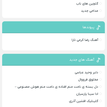
گلچین های ناب
مداحی جدید
پیوندها
آهنگ رضا کرمی تارا
آهنگ های جدید
دلبر وحید عباسی
مخلوق فرووال
دل بسته ی نامت منم افتاده ی دامت منم هوش مصنوعی –
ادا سینا پارسیان
گلینلیک افشین آذری