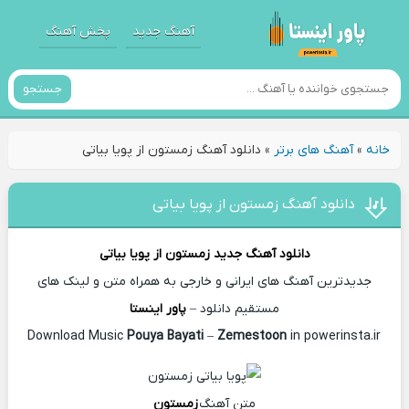
آهنگ جدید
پخش آهنگ
جستجو
خانه
»
آهنگ های برتر
»
دانلود آهنگ زمستون از پویا بیاتی
دانلود آهنگ زمستون از پویا بیاتی
دانلود آهنگ جدید
زمستون از
پویا بیاتی
جدیدترین آهنگ های ایرانی و خارجی به همراه متن و لینک های
مستقیم دانلود –
پاور اینستا
Pouya Bayati
–
Zemestoon
in powerinsta.ir
Download Music
متن آهنگ
زمستون