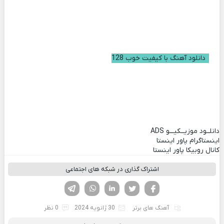
دانلود آهنگ با کیفیت خوب 128
دانلــود موزیــکیـــو
ADS
اینستاگرام پاور اینستا
کانال روبیکا پاور اینستا
اشتراک گذاری در شبکه های اجتماعی
فیسوک
تویتر
لینکدین
واتساپ
تلگرام
آهنگ های برتر
30 ژانویه 2024
0 نظر