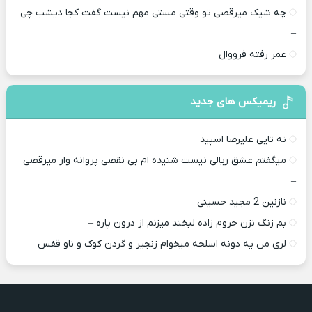
چه شیک میرقصی تو وقتی مستی مهم نیست گفت کجا دیشب چی
–
عمر رفته فرووال
ریمیکس های جدید
نه تایی علیرضا اسپید
میگفتم عشق ریالی نیست شنیده ام بی نقصی پروانه وار میرقصی
–
نازنین 2 مجید حسینی
بم زنگ نزن حروم زاده لبخند میزنم از درون پاره –
لری من یه دونه اسلحه میخوام زﻧﺠﻴﺮ و ﮔﺮدن ﻛﻮک و ﻧﺎو ﻗﻔﺲ –