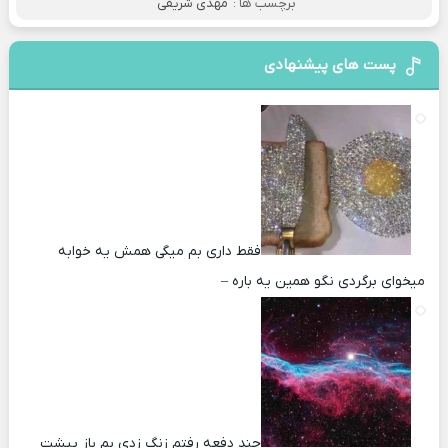
برچسب ها :
مهدی شریفی
پست های پیشنهادی
فقط داری بم میگی همش یه خوابه
میخوای برگردی نگو همین یه باره –
چند دفعه رفتم زنگ زدی بم باز پیشت