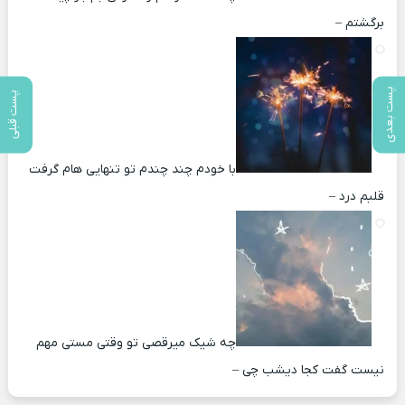
برگشتم –
پست بعدی
پست قبلی
با خودم چند چندم تو تنهایی هام گرفت
قلبم درد –
چه شیک میرقصی تو وقتی مستی مهم
نیست گفت کجا دیشب چی –