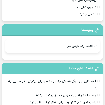
ریمیکس های تاپ
گلچین های ناب
مداحی جدید
پیوندها
آهنگ رضا کرمی تارا
آهنگ های جدید
فقط داری بم میگی همش یه خوابه میخوای برگردی نگو همین یه
باره –
چند دفعه رفتم زنگ زدی بم باز پیشت برگشتم –
با خودم چند چندم تو تنهایی هام گرفت قلبم درد –