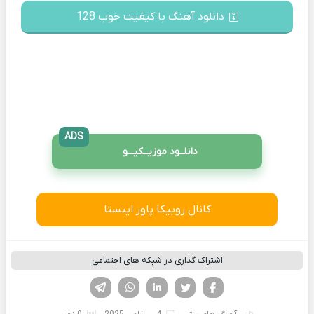
دانلود آهنگ با کیفیت خوب 128
ADS
دانلــود موزیــکیـــو
کانال روبیکا پاور اینستا
اشتراک گذاری در شبکه های اجتماعی
فیسوک
تویتر
لینکدین
واتساپ
تلگرام