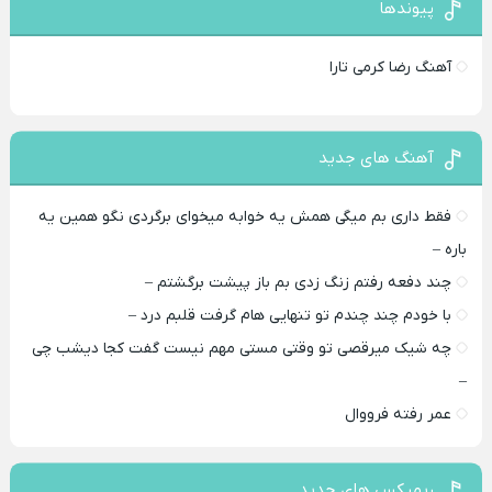
پیوندها
آهنگ رضا کرمی تارا
آهنگ های جدید
فقط داری بم میگی همش یه خوابه میخوای برگردی نگو همین یه
باره –
چند دفعه رفتم زنگ زدی بم باز پیشت برگشتم –
با خودم چند چندم تو تنهایی هام گرفت قلبم درد –
چه شیک میرقصی تو وقتی مستی مهم نیست گفت کجا دیشب چی
–
عمر رفته فرووال
ریمیکس های جدید