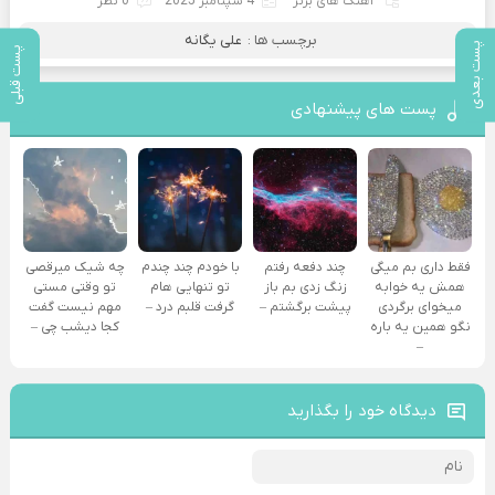
آهنگ های برتر
4 سپتامبر 2025
0 نظر
برچسب ها :
علی یگانه
پست بعدی
پست قبلی
پست های پیشنهادی
فقط داری بم میگی
چند دفعه رفتم
با خودم چند چندم
چه شیک میرقصی
همش یه خوابه
زنگ زدی بم باز
تو تنهایی هام
تو وقتی مستی
میخوای برگردی
پیشت برگشتم –
گرفت قلبم درد –
مهم نیست گفت
نگو همین یه باره
کجا دیشب چی –
–
دیدگاه خود را بگذارید