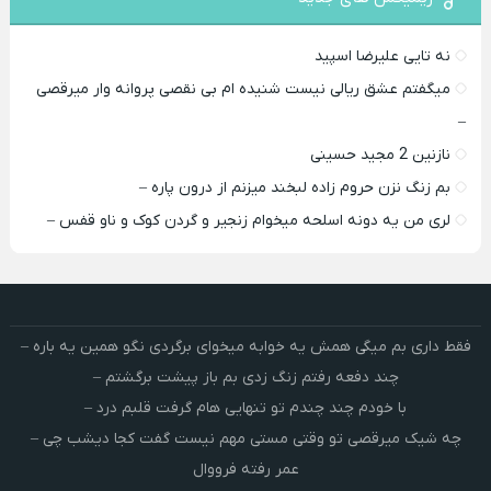
نه تایی علیرضا اسپید
میگفتم عشق ریالی نیست شنیده ام بی نقصی پروانه وار میرقصی
–
نازنین 2 مجید حسینی
بم زنگ نزن حروم زاده لبخند میزنم از درون پاره –
لری من یه دونه اسلحه میخوام زﻧﺠﻴﺮ و ﮔﺮدن ﻛﻮک و ﻧﺎو ﻗﻔﺲ –
فقط داری بم میگی همش یه خوابه میخوای برگردی نگو همین یه باره –
چند دفعه رفتم زنگ زدی بم باز پیشت برگشتم –
با خودم چند چندم تو تنهایی هام گرفت قلبم درد –
چه شیک میرقصی تو وقتی مستی مهم نیست گفت کجا دیشب چی –
عمر رفته فرووال