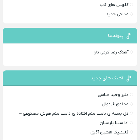
گلچین های ناب
مداحی جدید
پیوندها
آهنگ رضا کرمی تارا
آهنگ های جدید
دلبر وحید عباسی
مخلوق فرووال
دل بسته ی نامت منم افتاده ی دامت منم هوش مصنوعی –
ادا سینا پارسیان
گلینلیک افشین آذری