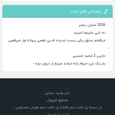
ریمیکس های جدید
2026 شایان رنجبر
نه تایی علیرضا اسپید
میگفتم عشق ریالی نیست شنیده ام بی نقصی پروانه وار میرقصی
–
نازنین 2 مجید حسینی
بم زنگ نزن حروم زاده لبخند میزنم از درون پاره –
دلبر وحید عباسی
مخلوق فرووال
دل بسته ی نامت منم افتاده ی دامت منم هوش مصنوعی –
ادا سینا پارسیان