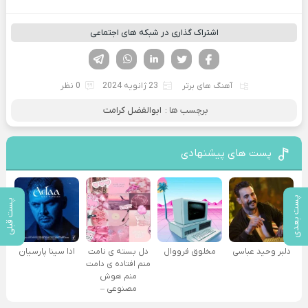
اشتراک گذاری در شبکه های اجتماعی
فیسوک
تویتر
لینکدین
واتساپ
تلگرام
آهنگ های برتر
23 ژانویه 2024
0 نظر
برچسب ها :
ابوالفضل کرامت
پست های پیشنهادی
پست بعدی
پست قبلی
دلبر وحید عباسی
مخلوق فرووال
دل بسته ی نامت
ادا سینا پارسیان
منم افتاده ی دامت
منم هوش
مصنوعی –