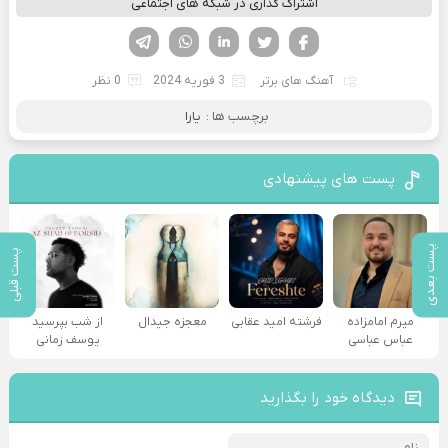
اشتراک گذاری در شبکه های اجتماعی
فیسوک
تویتر
لینکدین
واتساپ
تلگرام
آهنگ های برتر
3 فوریه 2024
0 نظر
برچسب ها :
یارا
پست های پیشنهادی
پست بعدی
پست قبلی
میرم امامزاده
فرشته امید عقابی
معجزه جیدال
از شب بپرسید
عباس عباسی
یوسف زمانی
دیدگاه خود را بگذارید