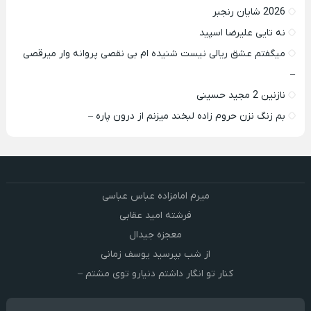
2026 شایان رنجبر
نه تایی علیرضا اسپید
میگفتم عشق ریالی نیست شنیده ام بی نقصی پروانه وار میرقصی
–
نازنین 2 مجید حسینی
بم زنگ نزن حروم زاده لبخند میزنم از درون پاره –
میرم امامزاده عباس عباسی
فرشته امید عقابی
معجزه جیدال
از شب بپرسید یوسف زمانی
کنار تو انگار داشتم دنیارو توی مشتم –