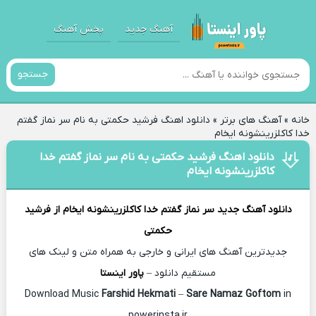
آهنگ جدید
پخش آهنگ
جستجو
خانه
»
آهنگ های برتر
»
دانلود اهنگ فرشید حکمتی به نام سر نماز گفتم
خدا کاکلزرینشونه ایخام
دانلود اهنگ فرشید حکمتی به نام سر نماز گفتم خدا
کاکلزرینشونه ایخام
دانلود آهنگ جدید
سر نماز گفتم خدا کاکلزرینشونه ایخام از
فرشید
حکمتی
جدیدترین آهنگ های ایرانی و خارجی به همراه متن و لینک های
مستقیم دانلود –
پاور اینستا
Farshid Hekmati
–
Sare Namaz Goftom
in
Download Music
powerinsta.ir