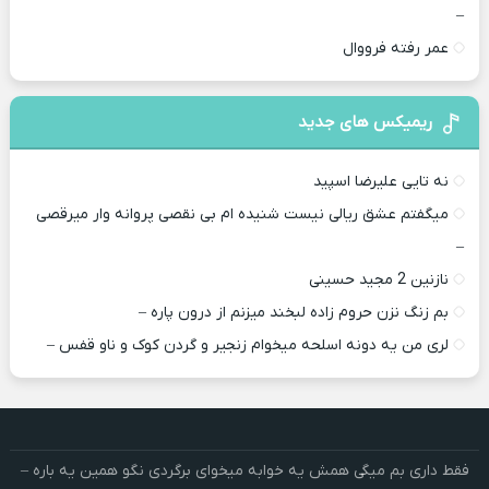
–
عمر رفته فرووال
ریمیکس های جدید
نه تایی علیرضا اسپید
میگفتم عشق ریالی نیست شنیده ام بی نقصی پروانه وار میرقصی
–
نازنین 2 مجید حسینی
بم زنگ نزن حروم زاده لبخند میزنم از درون پاره –
لری من یه دونه اسلحه میخوام زﻧﺠﻴﺮ و ﮔﺮدن ﻛﻮک و ﻧﺎو ﻗﻔﺲ –
فقط داری بم میگی همش یه خوابه میخوای برگردی نگو همین یه باره –