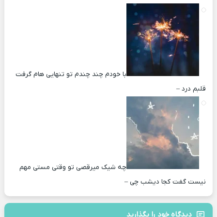
با خودم چند چندم تو تنهایی هام گرفت
قلبم درد –
چه شیک میرقصی تو وقتی مستی مهم
نیست گفت کجا دیشب چی –
دیدگاه خود را بگذارید