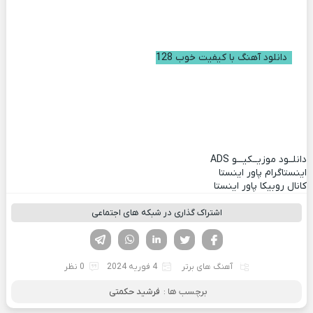
دانلود آهنگ با کیفیت خوب 128
دانلــود موزیــکیـــو
ADS
اینستاگرام پاور اینستا
کانال روبیکا پاور اینستا
اشتراک گذاری در شبکه های اجتماعی
فیسوک
تویتر
لینکدین
واتساپ
تلگرام
آهنگ های برتر
4 فوریه 2024
0 نظر
برچسب ها :
فرشید حکمتی