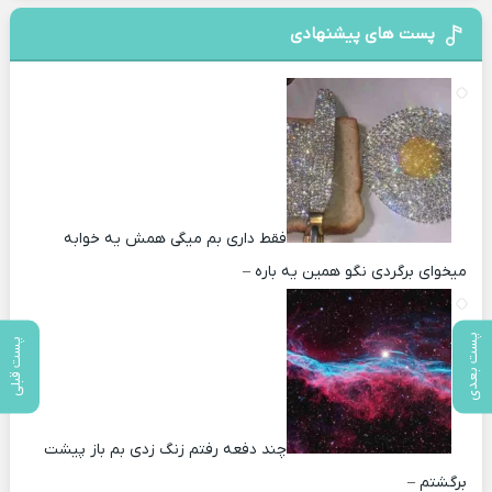
پست های پیشنهادی
فقط داری بم میگی همش یه خوابه
میخوای برگردی نگو همین یه باره –
پست بعدی
پست قبلی
چند دفعه رفتم زنگ زدی بم باز پیشت
برگشتم –