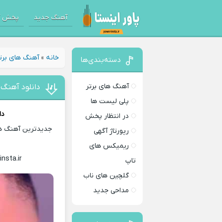
آهنگ جدید
پخش آ
خانه
»
آهنگ های برت
دسته‌بندی‌ها
آهنگ های برتر
دانلود آهنگ 
پلی لیست ها
دا
در انتظار پخش
جدیدترین آهنگ های
رپورتاژ آگهی
ریمیکس های
insta.ir
Download Music
تاپ
گلچین های ناب
مداحی جدید