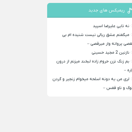
ریمیکس های جدید
نه تایی علیرضا اسپید
میگفتم عشق ریالی نیست شنیده ام بی
قصی پروانه وار میرقصی –
نازنین 2 مجید حسینی
بم زنگ نزن حروم زاده لبخند میزنم از درون
اره –
لری من یه دونه اسلحه میخوام زﻧﺠﻴﺮ و ﮔﺮدن
ﻮک و ﻧﺎو ﻗﻔﺲ –