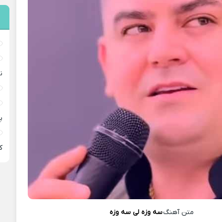
ن
پ
ﻛ
متن آهنگ
سه وزه لی سه وزه