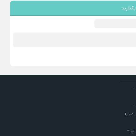
بگذارید
–
–
ش جون
تو –