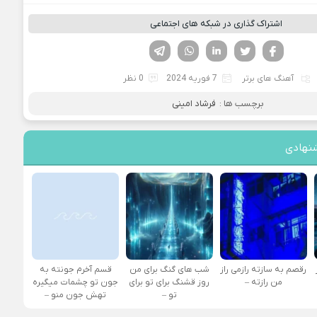
اشتراک گذاری در شبکه های اجتماعی
فیسوک
تویتر
لینکدین
واتساپ
تلگرام
آهنگ های برتر
7 فوریه 2024
0 نظر
برچسب ها :
فرشاد امینی
نهادی
رقصم به سازته رازمی راز
شب های گنگ برای من
قسم آخرم جونته به
من رازته –
روز قشنگ برای تو برای
جون تو چشمات میگیره
تو –
تهش جون منو –