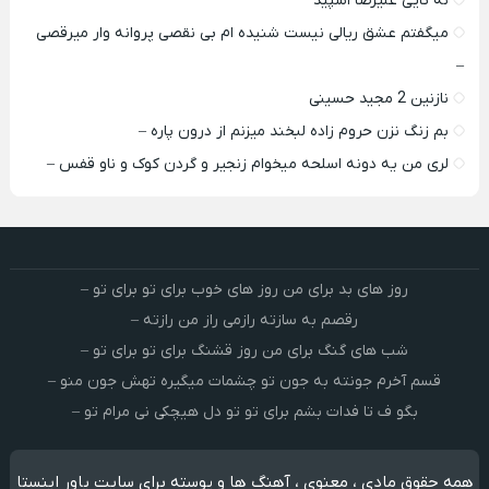
نه تایی علیرضا اسپید
میگفتم عشق ریالی نیست شنیده ام بی نقصی پروانه وار میرقصی
–
نازنین 2 مجید حسینی
بم زنگ نزن حروم زاده لبخند میزنم از درون پاره –
لری من یه دونه اسلحه میخوام زﻧﺠﻴﺮ و ﮔﺮدن ﻛﻮک و ﻧﺎو ﻗﻔﺲ –
روز های بد برای من روز های خوب برای تو برای تو –
رقصم به سازته رازمی راز من رازته –
شب های گنگ برای من روز قشنگ برای تو برای تو –
قسم آخرم جونته به جون تو چشمات میگیره تهش جون منو –
بگو ف تا فدات بشم برای تو تو دل هیچکی نی مرام تو –
همه حقوق مادی ، معنوی ، آهنگ ها و پوسته برای سایت پاور اینستا