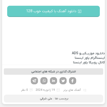
دانلود آهنگ با کیفیت خوب 128
دانلــود موزیــکیـــو
ADS
اینستاگرام پاور اینستا
کانال روبیکا پاور اینستا
اشتراک گذاری در شبکه های اجتماعی
فیسوک
تویتر
لینکدین
واتساپ
تلگرام
آهنگ های برتر
19 ژانویه 2024
0 نظر
برچسب ها :
علی شرفی