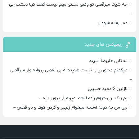
چه شیک میرقصی تو وقتی مستی مهم نیست گفت کجا دیشب چی
–
عمر رفته فرووال
ریمیکس های جدید
نه تایی علیرضا اسپید
میگفتم عشق ریالی نیست شنیده ام بی نقصی پروانه وار میرقصی
–
نازنین 2 مجید حسینی
بم زنگ نزن حروم زاده لبخند میزنم از درون پاره –
لری من یه دونه اسلحه میخوام زﻧﺠﻴﺮ و ﮔﺮدن ﻛﻮک و ﻧﺎو ﻗﻔﺲ –