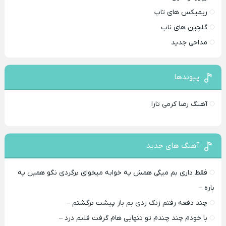
ریمیکس های تاپ
گلچین های ناب
مداحی جدید
پیوندها
آهنگ رضا کرمی تارا
آهنگ های جدید
فقط داری بم میگی همش یه خوابه میخوای برگردی نگو همین یه
باره –
چند دفعه رفتم زنگ زدی بم باز پیشت برگشتم –
با خودم چند چندم تو تنهایی هام گرفت قلبم درد –