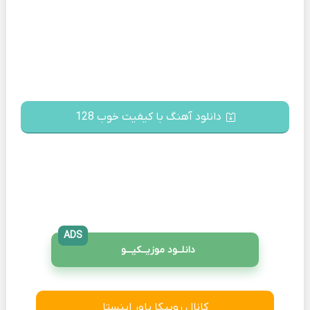
دانلود آهنگ با کیفیت خوب 128
ADS
دانلــود موزیــکیـــو
کانال روبیکا پاور اینستا