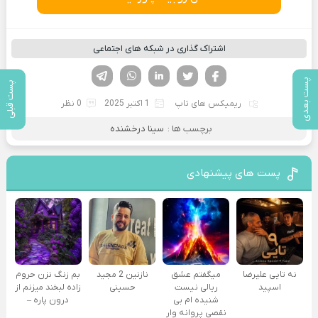
اشتراک گذاری در شبکه های اجتماعی
فیسوک
تویتر
لینکدین
واتساپ
تلگرام
پست بعدی
پست قبلی
ریمیکس های تاپ
1 اکتبر 2025
0 نظر
برچسب ها :
سینا درخشنده
پست های پیشنهادی
نه تایی علیرضا
میگفتم عشق
نازنین 2 مجید
بم زنگ نزن حروم
اسپید
ریالی نیست
حسینی
زاده لبخند میزنم از
شنیده ام بی
درون پاره –
نقصی پروانه وار