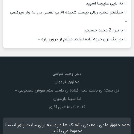
نه تایی علیرضا اسپید
میگفتم عشق ریالی نیست شنیده ام بی نقصی پروانه وار میرقصی
–
نازنین 2 مجید حسینی
بم زنگ نزن حروم زاده لبخند میزنم از درون پاره –
دلبر وحید عباسی
مخلوق فرووال
دل بسته ی نامت منم افتاده ی دامت منم هوش مصنوعی –
ادا سینا پارسیان
گلینلیک افشین آذری
همه حقوق مادی ، معنوی ، آهنگ ها و پوسته برای سایت پاور اینستا
محفوظ می باشد.