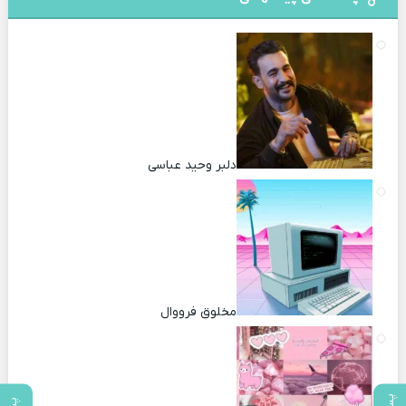
دلبر وحید عباسی
مخلوق فرووال