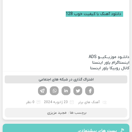
دانلود آهنگ با کیفیت خوب 128
دانلــود موزیــکیـــو
ADS
اینستاگرام پاور اینستا
کانال روبیکا پاور اینستا
اشتراک گذاری در شبکه های اجتماعی
فیسوک
تویتر
لینکدین
واتساپ
تلگرام
آهنگ های برتر
23 ژانویه 2024
0 نظر
برچسب ها :
مجید عزیزی
پست های پیشنهادی