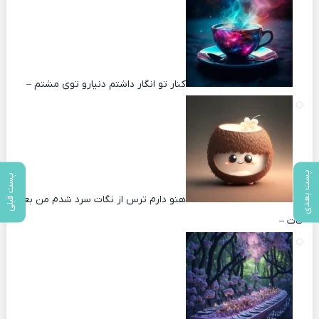
کنار تو انگار داشتم دنیارو توی مشتم –
پست بعدی
پست قبلی
هنو دارم ترس از نگات سرد شدم من بعد
کات –