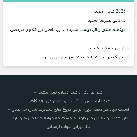
2026 شایان رنجبر
نه تایی علیرضا اسپید
میگفتم عشق ریالی نیست شنیده ام بی نقصی پروانه وار میرقصی
–
نازنین 2 مجید حسینی
بم زنگ نزن حروم زاده لبخند میزنم از درون پاره –
کنار تو انگار داشتم دنیارو توی مشتم –
هنو دارم ترس از نگات سرد شدم من بعد کات –
اسمت میاد هر دفعه میرم تراپی دروغ‌ های مسخرت شدن چه عادی –
الان هوا بارونیه دل من طوفانه چشات که خوابه چشا من هنو تاره –
لیلا تهرانی شهاب لرستانی