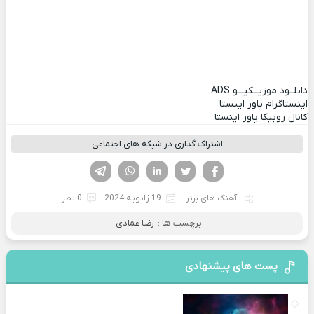
دانلــود موزیــکیـــو
ADS
اینستاگرام پاور اینستا
کانال روبیکا پاور اینستا
اشتراک گذاری در شبکه های اجتماعی
فیسوک
تویتر
لینکدین
واتساپ
تلگرام
آهنگ های برتر
19 ژانویه 2024
0 نظر
برچسب ها :
رضا عمادی
پست های پیشنهادی