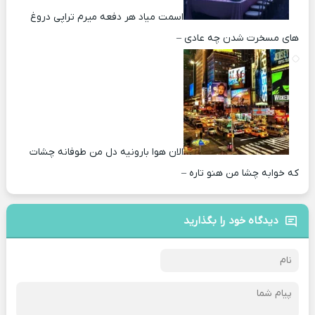
اسمت میاد هر دفعه میرم تراپی دروغ‌
های مسخرت شدن چه عادی –
الان هوا بارونیه دل من طوفانه چشات
که خوابه چشا من هنو تاره –
دیدگاه خود را بگذارید