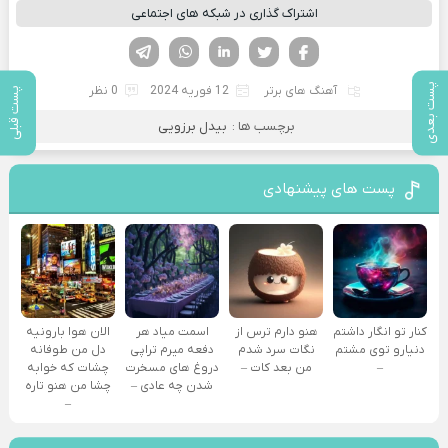
اشتراک گذاری در شبکه های اجتماعی
فیسوک
تویتر
لینکدین
واتساپ
تلگرام
پست بعدی
آهنگ های برتر
12 فوریه 2024
0 نظر
پست قبلی
برچسب ها :
بیدل برزویی
پست های پیشنهادی
کنار تو انگار داشتم
هنو دارم ترس از
اسمت میاد هر
الان هوا بارونیه
دنیارو توی مشتم
نگات سرد شدم
دفعه میرم تراپی
دل من طوفانه
–
من بعد کات –
دروغ‌ های مسخرت
چشات که خوابه
شدن چه عادی –
چشا من هنو تاره
–