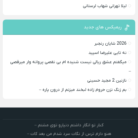
لیلا تهرانی شهاب لرستانی
ریمیکس های جدید
2026 شایان رنجبر
نه تایی علیرضا اسپید
میگفتم عشق ریالی نیست شنیده ام بی نقصی پروانه وار میرقصی
–
نازنین 2 مجید حسینی
بم زنگ نزن حروم زاده لبخند میزنم از درون پاره –
کنار تو انگار داشتم دنیارو توی مشتم –
هنو دارم ترس از نگات سرد شدم من بعد کات –