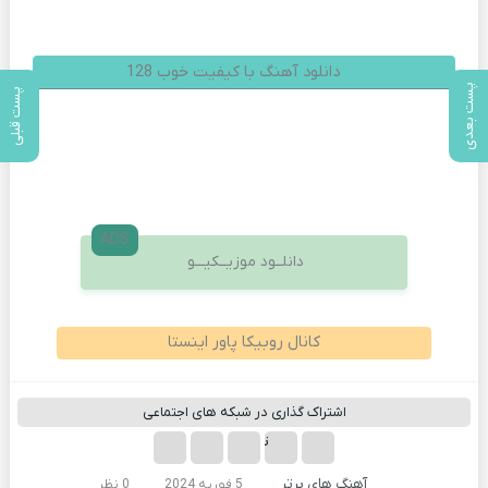
پست بعدی
پست قبلی
دانلود آهنگ با کیفیت خوب 128
ADS
دانلــود موزیــکیـــو
کانال روبیکا پاور اینستا