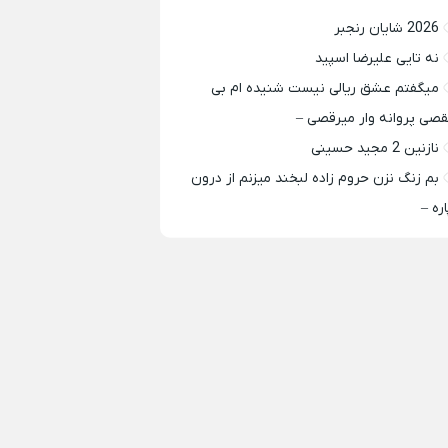
2026 شایان رنجبر
نه تایی علیرضا اسپید
میگفتم عشق ریالی نیست شنیده ام بی
قصی پروانه وار میرقصی –
نازنین 2 مجید حسینی
بم زنگ نزن حروم زاده لبخند میزنم از درون
اره –