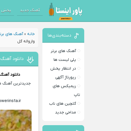
آهنگ جدید
پخش آ
خانه
»
آهنگ های برت
دسته‌بندی‌ها
وازواله گل
آهنگ های برتر
دانلود آهنگ 
پلی لیست ها
در انتظار پخش
دانلود آهنگ
رپورتاژ آگهی
جدیدترین آهنگ های
ریمیکس های
تاپ
owerinsta.ir
Download Music
گلچین های ناب
مداحی جدید