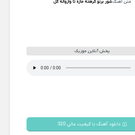
متن آهنگ
شور برنو گرهته مازه تا وازواله گل
پخش آنلاین موزیک
دانلود آهنگ با کیفیت عالی 320