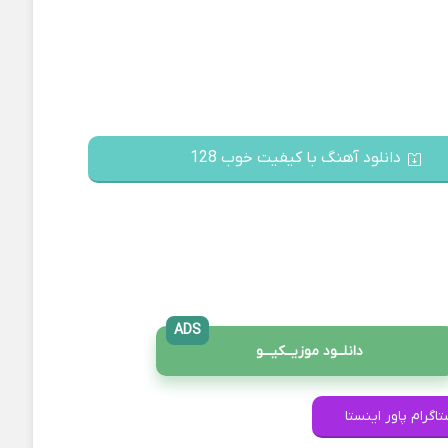
دانلود آهنگ با کیفیت خوب 128
ADS
دانلــود موزیــکیـــو
اگرام پاور اینستا