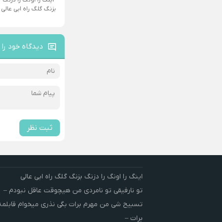
بزنگ گلگ راه ابی عالی
دیدگاه خود را 
ثبت نظر
اینگ را اونگ را دزنگ بزنگ گلگ راه ابی عالی
تو نارفیقی تو نامردی من هیچوقت عاقل نبودم –
تسبیح شی من مهرم برات بگی نذری میخوام قابلم
برات –