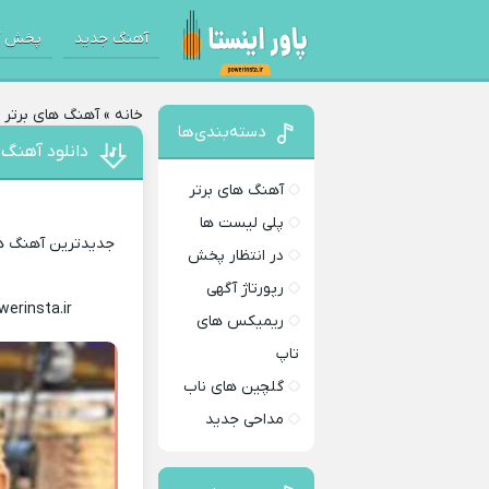
آهنگ جدید
پخش آ
خانه
»
آهنگ های برتر
»
دسته‌بندی‌ها
دانلود آهنگ 
آهنگ های برتر
پلی لیست ها
جدیدترین آهنگ های
در انتظار پخش
رپورتاژ آگهی
werinsta.ir
Download Music
ریمیکس های
تاپ
گلچین های ناب
مداحی جدید