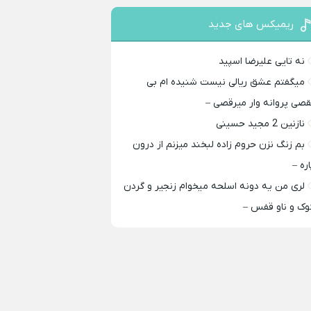
ریمیکس های جدید
نه تایی علیرضا اسپید
میگفتم عشق ریالی نیست شنیده ام بی
قصی پروانه وار میرقصی –
نازنین 2 مجید حسینی
بم زنگ نزن حروم زاده لبخند میزنم از درون
اره –
لری من یه دونه اسلحه میخوام زﻧﺠﻴﺮ و ﮔﺮدن
ﻮک و ﻧﺎو ﻗﻔﺲ –