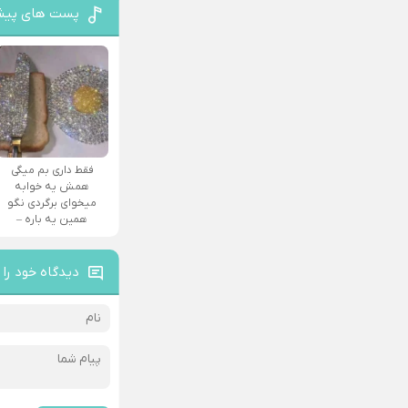
پست های پیش
فقط داری بم میگی
همش یه خوابه
میخوای برگردی نگو
همین یه باره –
دیدگاه خود را 