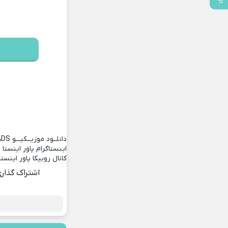
دانلــود موزیــکیـــو
ADS
اینستاگرام پاور اینستا
کانال روبیکا پاور اینستا
اشتراک گذار