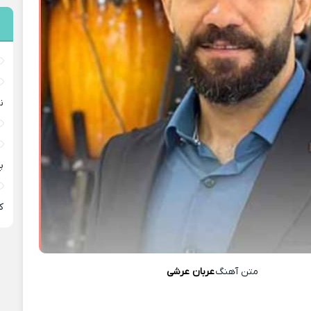
ن
پ
ﻛ
متن آهنگ
عربان عرشی