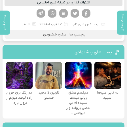
اشتراک گذاری در شبکه های اجتماعی
فیسوک
تویتر
لینکدین
واتساپ
تلگرام
پست بعدی
پست قبلی
ریمیکس های تاپ
12 فوریه 2024
0 نظر
برچسب ها :
عرفان خشرودی
پست های پیشنهادی
نه تایی علیرضا
میگفتم عشق
نازنین 2 مجید
بم زنگ نزن حروم
اسپید
ریالی نیست
حسینی
زاده لبخند میزنم از
شنیده ام بی
درون پاره –
نقصی پروانه وار
میرقصی –