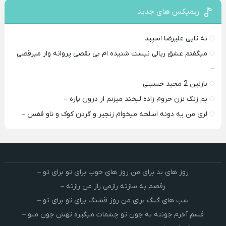
ریمیکس های جدید
نه تایی علیرضا اسپید
میگفتم عشق ریالی نیست شنیده ام بی نقصی پروانه وار میرقصی
–
نازنین 2 مجید حسینی
بم زنگ نزن حروم زاده لبخند میزنم از درون پاره –
لری من یه دونه اسلحه میخوام زﻧﺠﻴﺮ و ﮔﺮدن ﻛﻮک و ﻧﺎو ﻗﻔﺲ –
روز های بد برای من روز های خوب برای تو برای تو –
رقصم به سازته رازمی راز من رازته –
شب های گنگ برای من روز قشنگ برای تو برای تو –
قسم آخرم جونته به جون تو چشمات میگیره تهش جون منو –