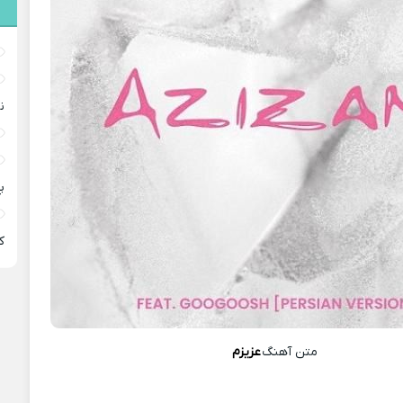
ن
پ
ﻛ
متن آهنگ
عزیزم