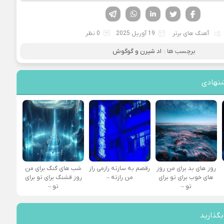
فیسوک
تویتر
لینکدین
واتساپ
تلگرام
آهنگ های برتر
19 آوریل 2025
0 نظر
برچسب ها :
اد شیرن و گوگوش
نهادی
روز های بد برای من روز
رقصم به سازته رازمی راز
شب های گنگ برای من
های خوب برای تو برای
من رازته –
روز قشنگ برای تو برای
تو –
تو –
بگذارید