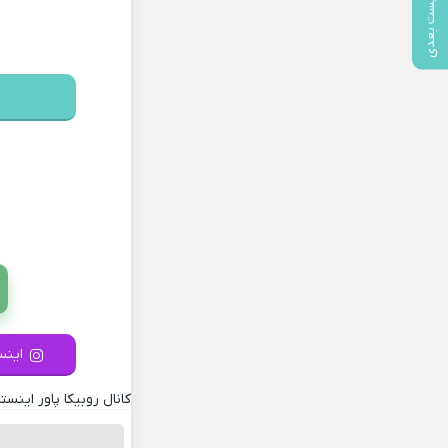
پست بعدی
اینست
کانال روبیکا پاور اینستا