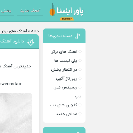
آهنگ جدید
پخش آ
خانه
»
آهنگ های برتر
»
دسته‌بندی‌ها
دانلود آهنگ 
آهنگ های برتر
پلی لیست ها
جدیدترین آهنگ های
در انتظار پخش
رپورتاژ آگهی
owerinsta.ir
Download Music
ریمیکس های
تاپ
گلچین های ناب
مداحی جدید