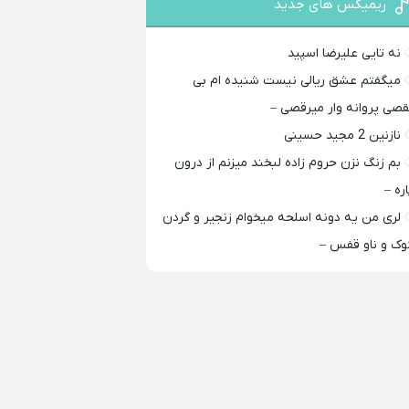
ریمیکس های جدید
نه تایی علیرضا اسپید
میگفتم عشق ریالی نیست شنیده ام بی
قصی پروانه وار میرقصی –
نازنین 2 مجید حسینی
بم زنگ نزن حروم زاده لبخند میزنم از درون
اره –
لری من یه دونه اسلحه میخوام زﻧﺠﻴﺮ و ﮔﺮدن
ﻮک و ﻧﺎو ﻗﻔﺲ –