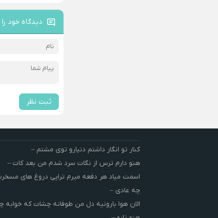
دیدگاه خود را 
ثبت نظر
کنار تو انگار داشتم دنیارو توی مشتم –
هنو دارم ترس از نگات سرد شدم من بعد کات –
اسمت میاد هر دفعه میرم تراپی دروغ‌ های مسخ
چه عادی –
الان هوا بارونیه دل من طوفانه چشات که خوابه چ
هنو تاره –