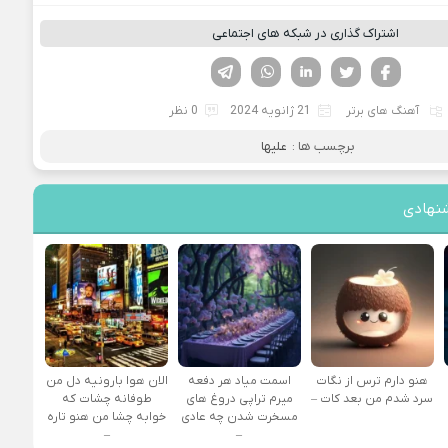
اشتراک گذاری در شبکه های اجتماعی
فیسوک
تویتر
لینکدین
واتساپ
تلگرام
آهنگ های برتر
21 ژانویه 2024
0 نظر
برچسب ها :
علیها
نهادی
هنو دارم ترس از نگات
اسمت میاد هر دفعه
الان هوا بارونیه دل من
سرد شدم من بعد کات –
میرم تراپی دروغ‌ های
طوفانه چشات که
مسخرت شدن چه عادی
خوابه چشا من هنو تاره
–
–