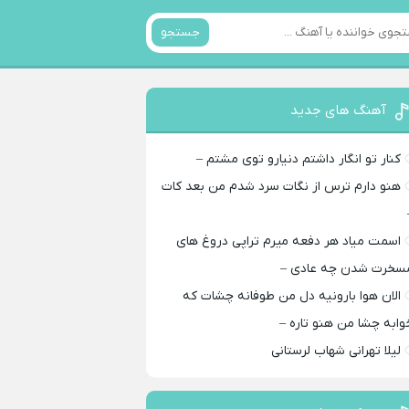
جستجو
آهنگ های جدید
کنار تو انگار داشتم دنیارو توی مشتم –
هنو دارم ترس از نگات سرد شدم من بعد کات
اسمت میاد هر دفعه میرم تراپی دروغ‌ های
سخرت شدن چه عادی –
الان هوا بارونیه دل من طوفانه چشات که
وابه چشا من هنو تاره –
لیلا تهرانی شهاب لرستانی