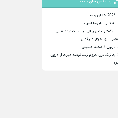
ریمیکس های جدید
2026 شایان رنجبر
نه تایی علیرضا اسپید
میگفتم عشق ریالی نیست شنیده ام بی
قصی پروانه وار میرقصی –
نازنین 2 مجید حسینی
بم زنگ نزن حروم زاده لبخند میزنم از درون
اره –