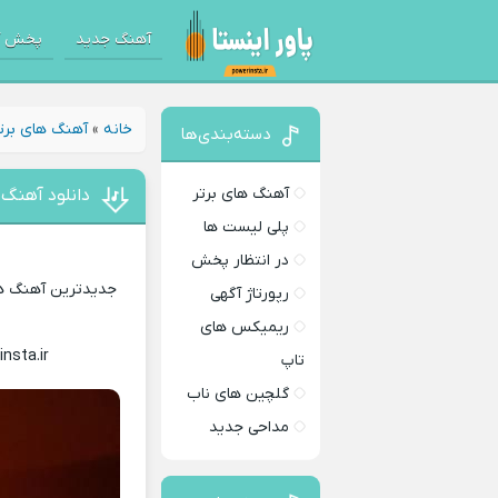
آهنگ جدید
پخش آ
خانه
»
آهنگ های برت
دسته‌بندی‌ها
آهنگ های برتر
دانلود آهنگ 
پلی لیست ها
در انتظار پخش
جدیدترین آهنگ های
رپورتاژ آگهی
ریمیکس های
insta.ir
Download Music
تاپ
گلچین های ناب
مداحی جدید