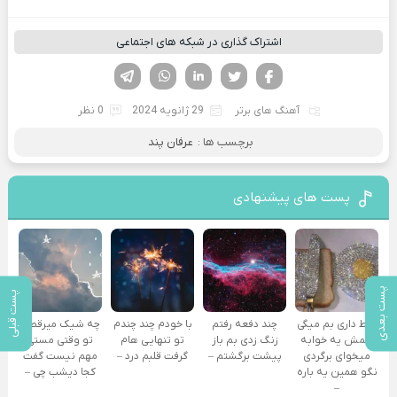
اشتراک گذاری در شبکه های اجتماعی
فیسوک
تویتر
لینکدین
واتساپ
تلگرام
آهنگ های برتر
29 ژانویه 2024
0 نظر
برچسب ها :
عرفان پند
پست های پیشنهادی
پست بعدی
پست قبلی
فقط داری بم میگی
چند دفعه رفتم
با خودم چند چندم
چه شیک میرقصی
همش یه خوابه
زنگ زدی بم باز
تو تنهایی هام
تو وقتی مستی
میخوای برگردی
پیشت برگشتم –
گرفت قلبم درد –
مهم نیست گفت
نگو همین یه باره
کجا دیشب چی –
–