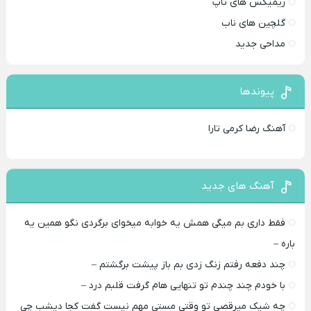
ریمیکس های تاپ
گلچین های ناب
مداحی جدید
پیوندها
آهنگ رضا کرمی تارا
آهنگ های جدید
فقط داری بم میگی همش یه خوابه میخوای برگردی نگو همین یه
باره –
چند دفعه رفتم زنگ زدی بم باز پیشت برگشتم –
با خودم چند چندم تو تنهایی هام گرفت قلبم درد –
چه شیک میرقصی تو وقتی مستی مهم نیست گفت کجا دیشب چی