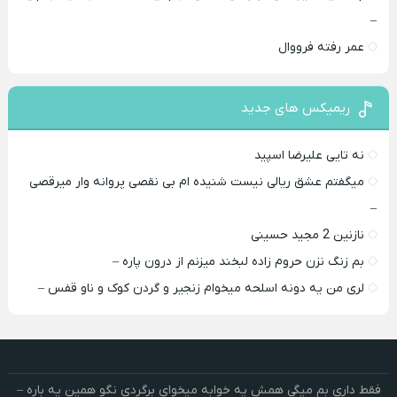
–
عمر رفته فرووال
ریمیکس های جدید
نه تایی علیرضا اسپید
میگفتم عشق ریالی نیست شنیده ام بی نقصی پروانه وار میرقصی
–
نازنین 2 مجید حسینی
بم زنگ نزن حروم زاده لبخند میزنم از درون پاره –
لری من یه دونه اسلحه میخوام زﻧﺠﻴﺮ و ﮔﺮدن ﻛﻮک و ﻧﺎو ﻗﻔﺲ –
فقط داری بم میگی همش یه خوابه میخوای برگردی نگو همین یه باره –