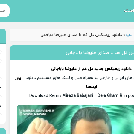
هنگ
تاپ
»
دانلود ریمیکس دل غم با صدای علیرضا باباجانی
س دل غم با صدای علیرضا باباجانی
دانلود ریمیکس جدید
دل غم از
علیرضا باباجانی
–
های ایرانی و خارجی به همراه متن و لینک های مستقیم دانلود –
پاور
اینستا
م
Alireza Babajani
–
Dele Gham R
in po
خ