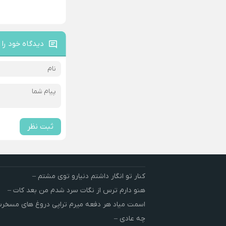
دیدگاه خود را 
ثبت نظر
کنار تو انگار داشتم دنیارو توی مشتم –
هنو دارم ترس از نگات سرد شدم من بعد کات –
اسمت میاد هر دفعه میرم تراپی دروغ‌ های مسخ
چه عادی –