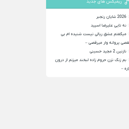
ریمیکس های جدید
2026 شایان رنجبر
نه تایی علیرضا اسپید
میگفتم عشق ریالی نیست شنیده ام بی
قصی پروانه وار میرقصی –
نازنین 2 مجید حسینی
بم زنگ نزن حروم زاده لبخند میزنم از درون
اره –