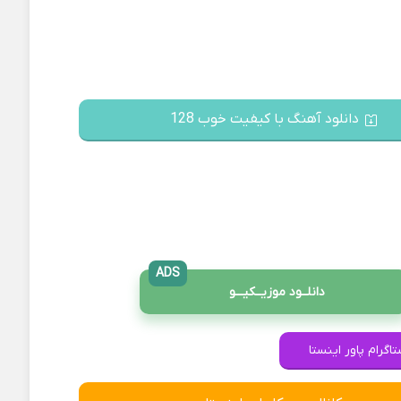
دانلود آهنگ با کیفیت خوب 128
ADS
دانلــود موزیــکیـــو
اگرام پاور اینستا