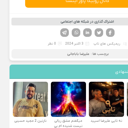
کانال روبیکا پاور اینستا
اشتراک گذاری در شبکه های اجتماعی
فیسوک
تویتر
لینکدین
واتساپ
تلگرام
ریمیکس های تاپ
3 اکتبر 2024
0 نظر
برچسب ها :
علیرضا باباجانی
نهادی
نه تایی علیرضا اسپید
میگفتم عشق ریالی
نازنین 2 مجید حسینی
نیست شنیده ام بی