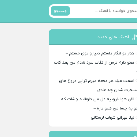
جستجو
آهنگ های جدید
کنار تو انگار داشتم دنیارو توی مشتم –
هنو دارم ترس از نگات سرد شدم من بعد کات
اسمت میاد هر دفعه میرم تراپی دروغ‌ های
سخرت شدن چه عادی –
الان هوا بارونیه دل من طوفانه چشات که
وابه چشا من هنو تاره –
لیلا تهرانی شهاب لرستانی