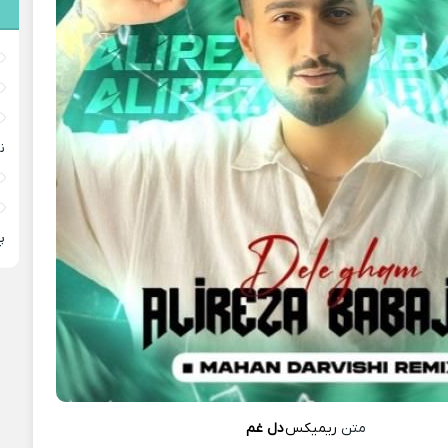
ن
پ
متن
ریمیکس
دل غم