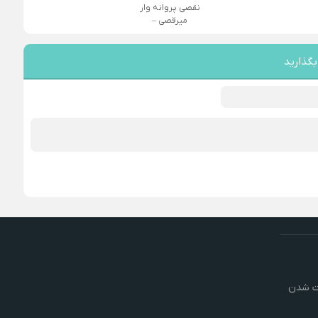
نقصی پروانه وار
میرقصی –
بگذارید
رت شدن