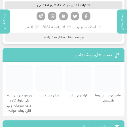
اشتراک گذاری در شبکه های اجتماعی
فیسوک
تویتر
لینکدین
واتساپ
تلگرام
پست بعدی
پست قبلی
آهنگ های برتر
16 ژانویه 2024
0 نظر
برچسب ها :
سالار صفرزاده
پست های پیشنهادی
ماجرای من علیرضا
آزادم بی بال
غلام قمر دایان
ورسو پیروزی زدم
طلیسچی
پلی بلوار کاوه
دافه سرحاله ولی
الان بغلم خوابه ‌