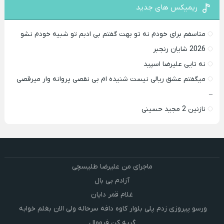
ریمیکس های جدید
متاسفم برای خودم نه تو بهت گفتم بی ادبم تو شبیه خودم نشو ‌ ‌
2026 شایان رنجبر
نه تایی علیرضا اسپید
میگفتم عشق ریالی نیست شنیده ام بی نقصی پروانه وار میرقصی
–
نازنین 2 مجید حسینی
ماجرای من علیرضا طلیسچی
آزادم بی بال
غلام قمر دایان
ورسو پیروزی زدم پلی بلوار کاوه دافه سرحاله ولی الان بغلم خوابه ‌
گریه کن فرووال