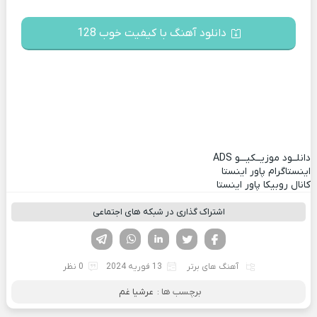
دانلود آهنگ با کیفیت خوب 128
دانلــود موزیــکیـــو
ADS
اینستاگرام پاور اینستا
کانال روبیکا پاور اینستا
اشتراک گذاری در شبکه های اجتماعی
فیسوک
تویتر
لینکدین
واتساپ
تلگرام
آهنگ های برتر
13 فوریه 2024
0 نظر
برچسب ها :
عرشیا غم