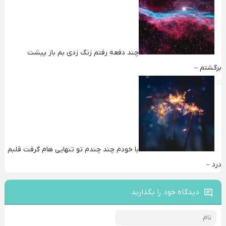
چند دفعه رفتم زنگ زدی بم باز پیشت
برگشتم –
با خودم چند چندم تو تنهایی هام گرفت قلبم
درد –
دیدگاه خود را بگذارید