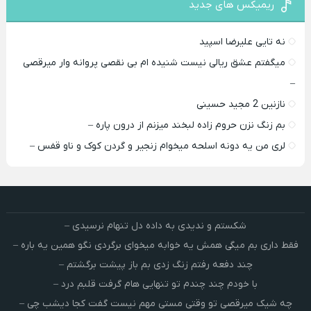
ریمیکس های جدید
نه تایی علیرضا اسپید
میگفتم عشق ریالی نیست شنیده ام بی نقصی پروانه وار میرقصی
–
نازنین 2 مجید حسینی
بم زنگ نزن حروم زاده لبخند میزنم از درون پاره –
لری من یه دونه اسلحه میخوام زﻧﺠﻴﺮ و ﮔﺮدن ﻛﻮک و ﻧﺎو ﻗﻔﺲ –
شکستم و ندیدی به داده دل تنهام نرسیدی –
فقط داری بم میگی همش یه خوابه میخوای برگردی نگو همین یه باره –
چند دفعه رفتم زنگ زدی بم باز پیشت برگشتم –
با خودم چند چندم تو تنهایی هام گرفت قلبم درد –
چه شیک میرقصی تو وقتی مستی مهم نیست گفت کجا دیشب چی –