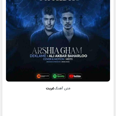
متن آهنگ
غربت