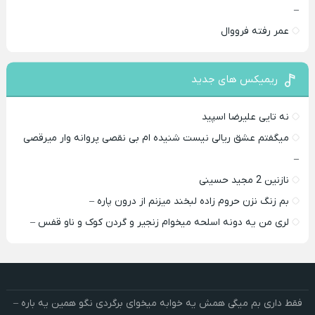
–
عمر رفته فرووال
ریمیکس های جدید
نه تایی علیرضا اسپید
میگفتم عشق ریالی نیست شنیده ام بی نقصی پروانه وار میرقصی
–
نازنین 2 مجید حسینی
بم زنگ نزن حروم زاده لبخند میزنم از درون پاره –
لری من یه دونه اسلحه میخوام زﻧﺠﻴﺮ و ﮔﺮدن ﻛﻮک و ﻧﺎو ﻗﻔﺲ –
فقط داری بم میگی همش یه خوابه میخوای برگردی نگو همین یه باره –