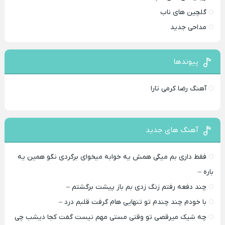
گلچین های ناب
مداحی جدید
پیوندها
آهنگ رضا کرمی تارا
آهنگ های جدید
فقط داری بم میگی همش یه خوابه میخوای برگردی نگو همین یه
باره –
چند دفعه رفتم زنگ زدی بم باز پیشت برگشتم –
با خودم چند چندم تو تنهایی هام گرفت قلبم درد –
چه شیک میرقصی تو وقتی مستی مهم نیست گفت کجا دیشب چی