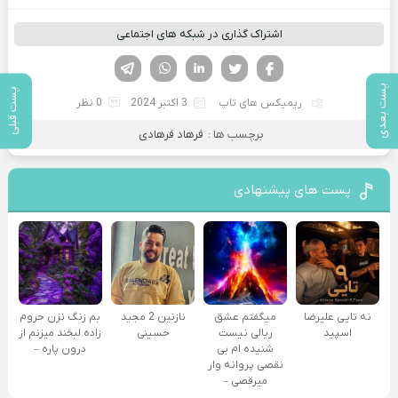
اشتراک گذاری در شبکه های اجتماعی
فیسوک
تویتر
لینکدین
واتساپ
تلگرام
پست بعدی
پست قبلی
ریمیکس های تاپ
3 اکتبر 2024
0 نظر
برچسب ها :
فرهاد فرهادی
پست های پیشنهادی
نه تایی علیرضا
میگفتم عشق
نازنین 2 مجید
بم زنگ نزن حروم
اسپید
ریالی نیست
حسینی
زاده لبخند میزنم از
شنیده ام بی
درون پاره –
نقصی پروانه وار
میرقصی –