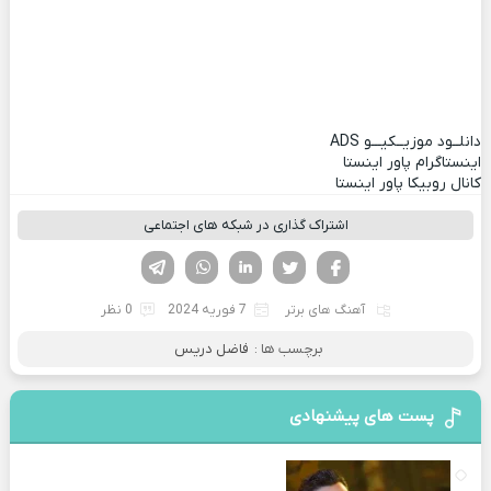
دانلــود موزیــکیـــو
ADS
اینستاگرام پاور اینستا
کانال روبیکا پاور اینستا
اشتراک گذاری در شبکه های اجتماعی
فیسوک
تویتر
لینکدین
واتساپ
تلگرام
آهنگ های برتر
7 فوریه 2024
0 نظر
برچسب ها :
فاضل دریس
پست های پیشنهادی