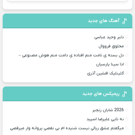
آهنگ های جدید
دلبر وحید عباسی
مخلوق فرووال
دل بسته ی نامت منم افتاده ی دامت منم هوش مصنوعی –
ادا سینا پارسیان
گلینلیک افشین آذری
ریمیکس های جدید
2026 شایان رنجبر
نه تایی علیرضا اسپید
میگفتم عشق ریالی نیست شنیده ام بی نقصی پروانه وار میرقصی