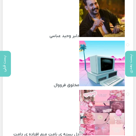
دلبر وحید عباسی
پست بعدی
پست قبلی
مخلوق فرووال
دل بسته ی نامت منم افتاده ی دامت