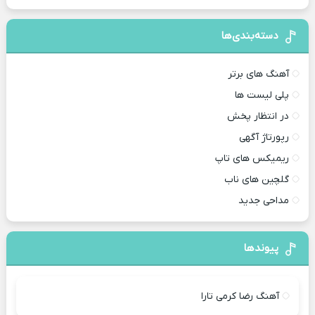
دسته‌بندی‌ها
آهنگ های برتر
پلی لیست ها
در انتظار پخش
رپورتاژ آگهی
ریمیکس های تاپ
گلچین های ناب
مداحی جدید
پیوندها
آهنگ رضا کرمی تارا