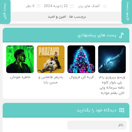
پست بعدی
پست قبلی
آهنگ های برتر
22 ژانویه 2024
0 نظر
برچسب ها :
امین و امید
پست های پیشنهادی
ورسو پیروزی زدم
گریه کن فرووال
پادزهر طاهاس و
خاطره هومان
پلی بلوار کاوه
حسن بابا
دافه سرحاله ولی
الان بغلم خوابه ‌
دیدگاه خود را بگذارید