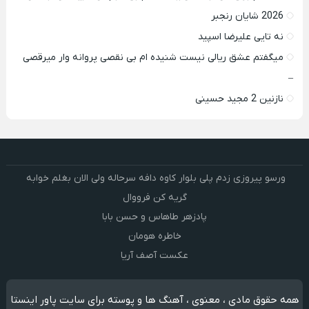
2026 شایان رنجبر
نه تایی علیرضا اسپید
میگفتم عشق ریالی نیست شنیده ام بی نقصی پروانه وار میرقصی
–
نازنین 2 مجید حسینی
ورسو پیروزی زدم پلی بلوار کاوه دافه سرحاله ولی الان بغلم خوابه ‌
گریه کن فرووال
پادزهر طاهاس و حسن بابا
خاطره هومان
عکست آصف آریا
همه حقوق مادی ، معنوی ، آهنگ ها و پوسته برای سایت پاور اینستا