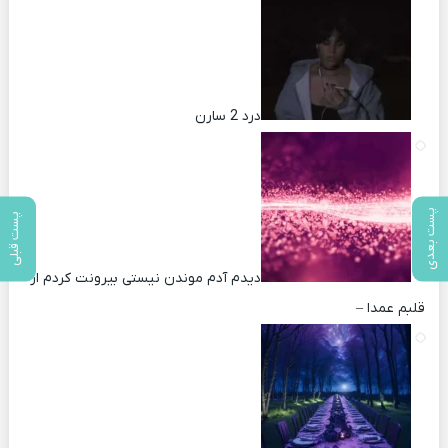
درد 2 سارن
پست بعدی
پست قبلی
دیدم آدم موندن نیستی بیرونت کردم از
قلبم عمدا –