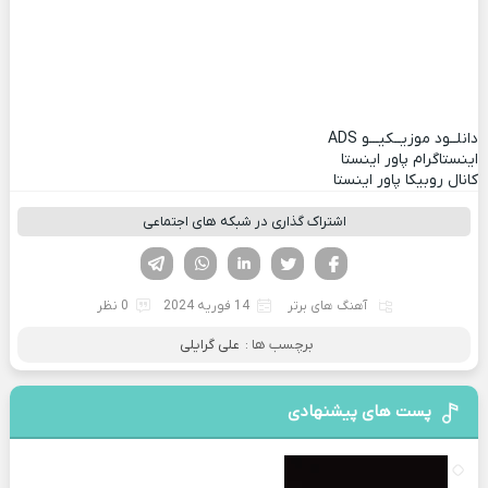
دانلــود موزیــکیـــو
ADS
اینستاگرام پاور اینستا
کانال روبیکا پاور اینستا
اشتراک گذاری در شبکه های اجتماعی
فیسوک
تویتر
لینکدین
واتساپ
تلگرام
آهنگ های برتر
14 فوریه 2024
0 نظر
برچسب ها :
علی گرایلی
پست های پیشنهادی