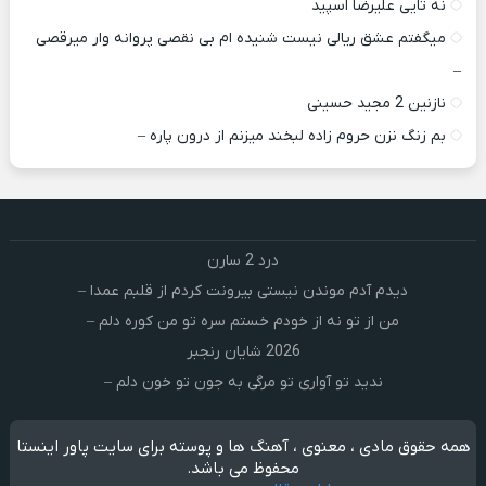
نه تایی علیرضا اسپید
میگفتم عشق ریالی نیست شنیده ام بی نقصی پروانه وار میرقصی
–
نازنین 2 مجید حسینی
بم زنگ نزن حروم زاده لبخند میزنم از درون پاره –
درد 2 سارن
دیدم آدم موندن نیستی بیرونت کردم از قلبم عمدا –
من از تو نه از خودم خستم سره تو من کوره دلم –
2026 شایان رنجبر
ندید تو آواری تو مرگی به جون تو خون دلم –
همه حقوق مادی ، معنوی ، آهنگ ها و پوسته برای سایت پاور اینستا
محفوظ می باشد.