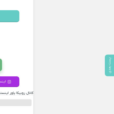
پست بعدی
اینست
کانال روبیکا پاور اینستا