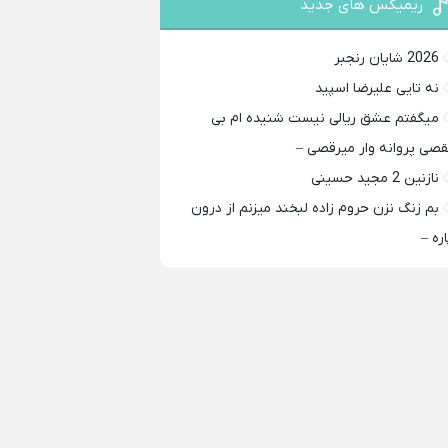
ریمیکس های جدید
2026 شایان رنجبر
نه تایی علیرضا اسپید
میگفتم عشق ریالی نیست شنیده ام بی
قصی پروانه وار میرقصی –
نازنین 2 مجید حسینی
بم زنگ نزن حروم زاده لبخند میزنم از درون
اره –