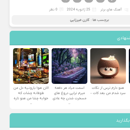
آهنگ های برتر
25 ژانویه 2024
0 نظر
برچسب ها :
کارن میرزایی
نهادی
هنو دارم ترس از نگات
اسمت میاد هر دفعه
الان هوا بارونیه دل من
سرد شدم من بعد کات –
میرم تراپی دروغ‌ های
طوفانه چشات که
مسخرت شدن چه عادی
خوابه چشا من هنو تاره
–
–
بگذارید