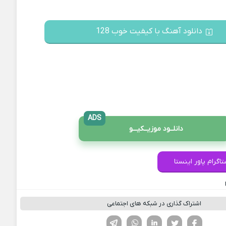
دانلود آهنگ با کیفیت خوب 128
ADS
دانلــود موزیــکیـــو
اگرام پاور اینستا
اشتراک گذاری در شبکه های اجتماعی
فیسوک
تویتر
لینکدین
واتساپ
تلگرام