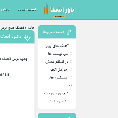
آهنگ جدید
پخش آ
خانه
»
آهنگ های برتر
»
دسته‌بندی‌ها
دانلود آهنگ 
آهنگ های برتر
پلی لیست ها
جدیدترین آهنگ های
در انتظار پخش
رپورتاژ آگهی
sta.ir
Download Music
ریمیکس های
تاپ
گلچین های ناب
مداحی جدید