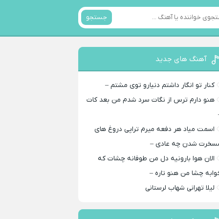
جستجو
آهنگ های جدید
کنار تو انگار داشتم دنیارو توی مشتم –
هنو دارم ترس از نگات سرد شدم من بعد کات
اسمت میاد هر دفعه میرم تراپی دروغ‌ های
سخرت شدن چه عادی –
الان هوا بارونیه دل من طوفانه چشات که
وابه چشا من هنو تاره –
لیلا تهرانی شهاب لرستانی