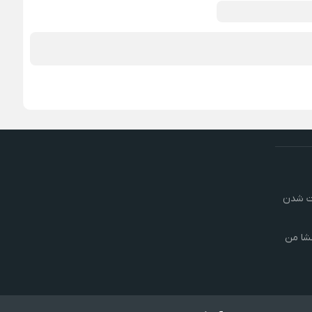
رت شدن
شا من