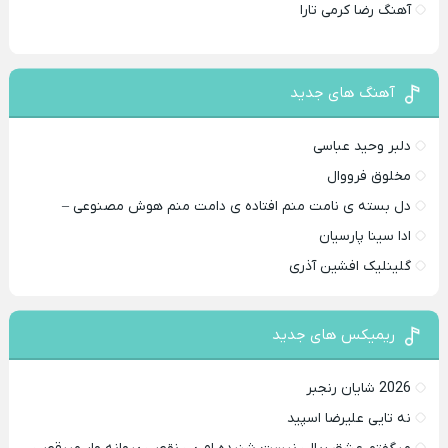
آهنگ رضا کرمی تارا
آهنگ های جدید
دلبر وحید عباسی
مخلوق فرووال
دل بسته ی نامت منم افتاده ی دامت منم هوش مصنوعی –
ادا سینا پارسیان
گلینلیک افشین آذری
ریمیکس های جدید
2026 شایان رنجبر
نه تایی علیرضا اسپید