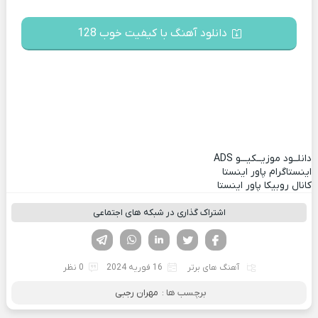
دانلود آهنگ با کیفیت خوب 128
دانلــود موزیــکیـــو
ADS
اینستاگرام پاور اینستا
کانال روبیکا پاور اینستا
اشتراک گذاری در شبکه های اجتماعی
فیسوک
تویتر
لینکدین
واتساپ
تلگرام
آهنگ های برتر
16 فوریه 2024
0 نظر
برچسب ها :
مهران رجبی