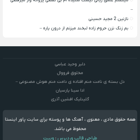
میگفتم عشق ریالی نیست شنیده ام بی نقصی پروانه وار میرقصی
–
نازنین 2 مجید حسینی
بم زنگ نزن حروم زاده لبخند میزنم از درون پاره –
دلبر وحید عباسی
مخلوق فرووال
دل بسته ی نامت منم افتاده ی دامت منم هوش مصنوعی –
ادا سینا پارسیان
گلینلیک افشین آذری
همه حقوق مادی ، معنوی ، آهنگ ها و پوسته برای سایت پاور اینستا
محفوظ می باشد.
طراحی قالب وردپرس
:
وبیت