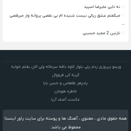
نه تایی علیرضا اسپید
میگفتم عشق ریالی نیست شنیده ام بی نقصی پروانه وار میرقصی
–
نازنین 2 مجید حسینی
ورسو پیروزی زدم پلی بلوار کاوه دافه سرحاله ولی الان بغلم خوابه ‌
گریه کن فرووال
پادزهر طاهاس و حسن بابا
خاطره هومان
عکست آصف آریا
همه حقوق مادی ، معنوی ، آهنگ ها و پوسته برای سایت پاور اینستا
محفوظ می باشد.