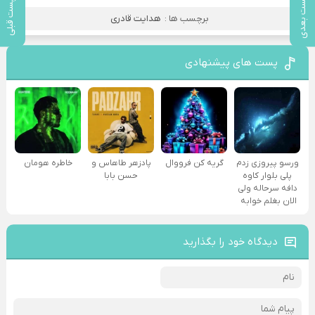
پست بعدی
پست قبلی
برچسب ها :
هدایت قادری
پست های پیشنهادی
ورسو پیروزی زدم
گریه کن فرووال
پادزهر طاهاس و
خاطره هومان
پلی بلوار کاوه
حسن بابا
دافه سرحاله ولی
الان بغلم خوابه ‌
دیدگاه خود را بگذارید