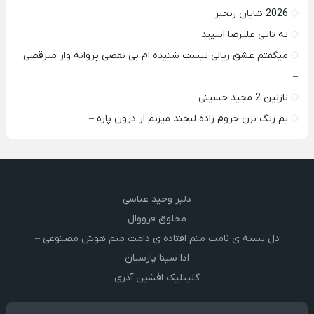
2026 شایان رنجبر
نه تایی علیرضا اسپید
میگفتم عشق ریالی نیست شنیده ام بی نقصی پروانه وار میرقصی
–
نازنین 2 مجید حسینی
بم زنگ نزن حروم زاده لبخند میزنم از درون پاره –
دلبر وحید عباسی
مخلوق فرووال
دل بسته ی نامت منم افتاده ی دامت منم هوش مصنوعی –
ادا سینا پارسیان
گلینلیک افشین آذری