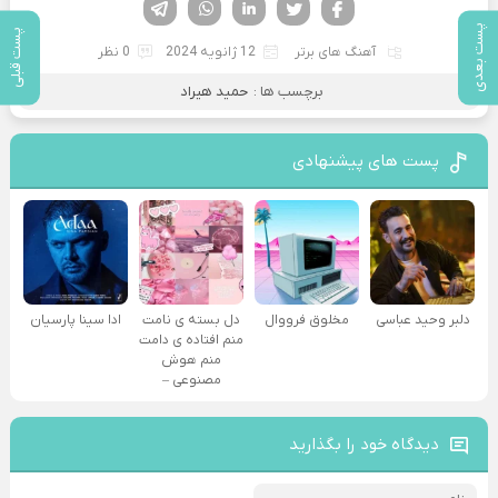
فیسوک
تویتر
لینکدین
واتساپ
تلگرام
پست بعدی
پست قبلی
آهنگ های برتر
12 ژانویه 2024
0 نظر
برچسب ها :
حمید هیراد
پست های پیشنهادی
دلبر وحید عباسی
مخلوق فرووال
دل بسته ی نامت
ادا سینا پارسیان
منم افتاده ی دامت
منم هوش
مصنوعی –
دیدگاه خود را بگذارید