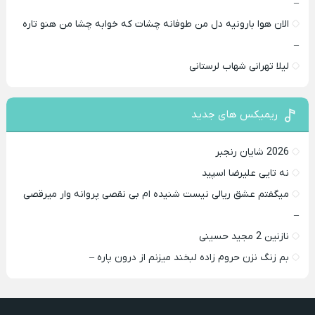
–
الان هوا بارونیه دل من طوفانه چشات که خوابه چشا من هنو تاره
–
لیلا تهرانی شهاب لرستانی
ریمیکس های جدید
2026 شایان رنجبر
نه تایی علیرضا اسپید
میگفتم عشق ریالی نیست شنیده ام بی نقصی پروانه وار میرقصی
–
نازنین 2 مجید حسینی
بم زنگ نزن حروم زاده لبخند میزنم از درون پاره –