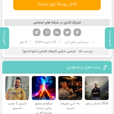
کانال روبیکا پاور اینستا
اشتراک گذاری در شبکه های اجتماعی
فیسوک
تویتر
لینکدین
واتساپ
تلگرام
پست بعدی
پست قبلی
ریمیکس های تاپ
18 ژانویه 2024
0 نظر
برچسب ها :
مرتضی شكری (فرهاد فاضلی/تتلو/شايع)
پست های پیشنهادی
2026 شایان رنجبر
نه تایی علیرضا
میگفتم عشق
نازنین 2 مجید
اسپید
ریالی نیست
حسینی
شنیده ام بی