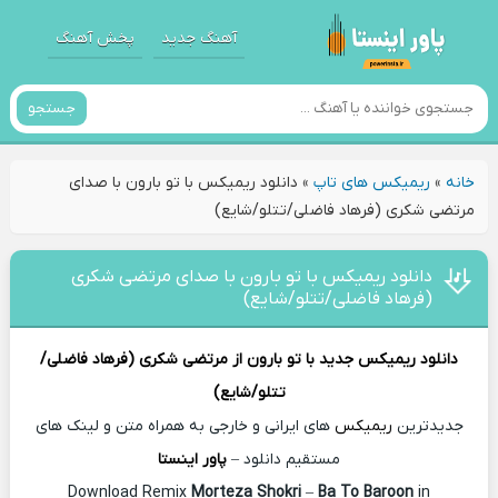
آهنگ جدید
پخش آهنگ
جستجو
خانه
»
ریمیکس های تاپ
»
دانلود ریمیکس با تو بارون با صدای
مرتضی شكری (فرهاد فاضلی/تتلو/شايع)
دانلود ریمیکس با تو بارون با صدای مرتضی شكری
(فرهاد فاضلی/تتلو/شايع)
دانلود ریمیکس جدید
با تو بارون از
مرتضی شكری (فرهاد فاضلی/
تتلو/شايع)
جدیدترین
ریمیکس
های ایرانی و خارجی به همراه متن و لینک های
مستقیم دانلود –
پاور اینستا
Morteza Shokri
–
Ba To Baroon
in
Download Remix