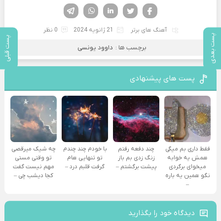
فیسوک
تویتر
لینکدین
واتساپ
تلگرام
آهنگ های برتر
21 ژانویه 2024
0 نظر
پست بعدی
پست قبلی
برچسب ها :
داوود یونسی
پست های پیشنهادی
فقط داری بم میگی
چند دفعه رفتم
با خودم چند چندم
چه شیک میرقصی
همش یه خوابه
زنگ زدی بم باز
تو تنهایی هام
تو وقتی مستی
میخوای برگردی
پیشت برگشتم –
گرفت قلبم درد –
مهم نیست گفت
نگو همین یه باره
کجا دیشب چی –
–
دیدگاه خود را بگذارید