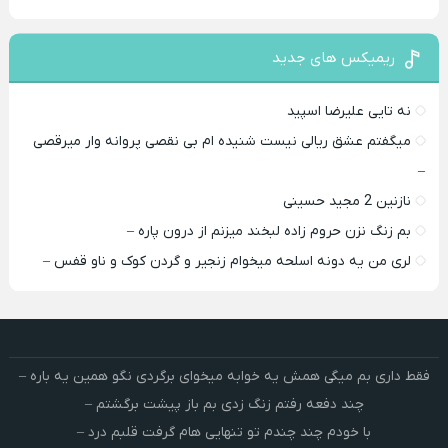
ریمیکس های جدید
نه تایی علیرضا اسپید
میگفتم عشق ریالی نیست شنیده ام بی نقصی پروانه وار میرقصی
–
نازنین 2 مجید حسینی
بم زنگ نزن حروم زاده لبخند میزنم از درون پاره –
لری من یه دونه اسلحه میخوام زﻧﺠﻴﺮ و ﮔﺮدن ﻛﻮک و ﻧﺎو ﻗﻔﺲ –
فقط داری بم میگی همش یه خوابه میخوای برگردی نگو همین یه باره –
چند دفعه رفتم زنگ زدی بم باز پیشت برگشتم –
با خودم چند چندم تو تنهایی هام گرفت قلبم درد –