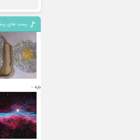
پست های پیش
باره –