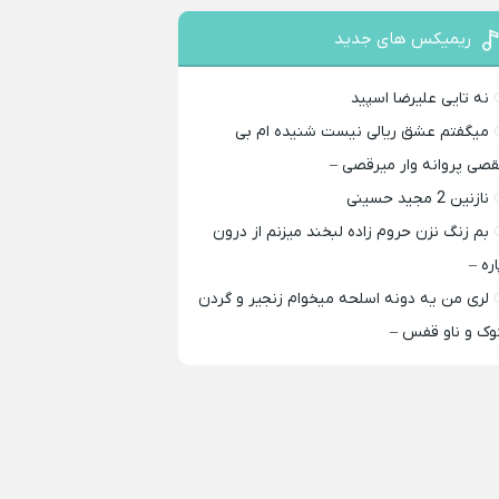
ریمیکس های جدید
نه تایی علیرضا اسپید
میگفتم عشق ریالی نیست شنیده ام بی
قصی پروانه وار میرقصی –
نازنین 2 مجید حسینی
بم زنگ نزن حروم زاده لبخند میزنم از درون
اره –
لری من یه دونه اسلحه میخوام زﻧﺠﻴﺮ و ﮔﺮدن
ﻮک و ﻧﺎو ﻗﻔﺲ –