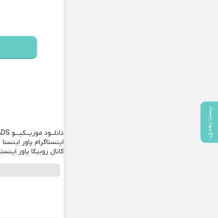
پست بعدی
دانلــود موزیــکیـــو
ADS
اینستاگرام پاور اینستا
کانال روبیکا پاور اینستا