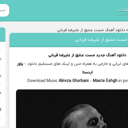
هنگ
دانلود آهنگ مست عشق از علیرضا قربانی
 مست عشق از علیرضا قربانی
دانلود آهنگ جدید
مست عشق از
علیرضا قربانی
ب
 ایرانی و خارجی به همراه متن و لینک های مستقیم دانلود –
پاور
اینستا
ب
Alireza Ghorbani
–
Maste Eshgh
in po
د
گ