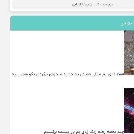
برچسب ها :
علیرضا قربانی
نهادی
فقط داری بم میگی همش یه خوابه میخوای برگردی نگو همین یه
چند دفعه رفتم زنگ زدی بم باز پیشت برگشتم –