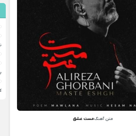
ن
پ
ﻛ
متن آهنگ
مست عشق