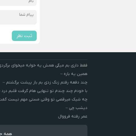
ثبت نظر
فقط داری بم میگی همش یه خوابه میخوای برگردی
همین یه باره –
چند دفعه رفتم زنگ زدی بم باز پیشت برگشتم –
با خودم چند چندم تو تنهایی هام گرفت قلبم درد –
چه شیک میرقصی تو وقتی مستی مهم نیست گفت 
دیشب چی –
عمر رفته فرووال
همه حق