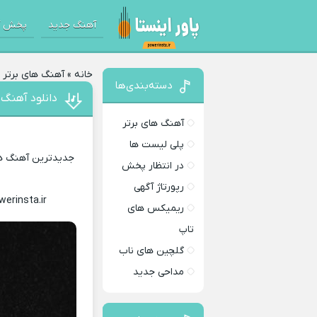
آهنگ جدید
پخش آ
خانه
»
آهنگ های برتر
»
دسته‌بندی‌ها
دانلود آهنگ
آهنگ های برتر
پلی لیست ها
جدیدترین آهنگ های
در انتظار پخش
رپورتاژ آگهی
werinsta.ir
Download Music
ریمیکس های
تاپ
گلچین های ناب
مداحی جدید