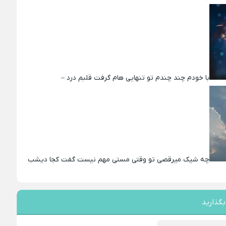
با خودم چند چندم تو تنهایی هام گرفت قلبم درد –
چه شیک میرقصی تو وقتی مستی مهم نیست گفت کجا دیشب
بگذارید