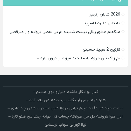
2026 شایان رنجبر
نه تایی علیرضا اسپید
میگفتم عشق ریالی نیست شنیده ام بی نقصی پروانه وار میرقصی
–
نازنین 2 مجید حسینی
بم زنگ نزن حروم زاده لبخند میزنم از درون پاره –
کنار تو انگار داشتم دنیارو توی مشتم –
هنو دارم ترس از نگات سرد شدم من بعد کات –
اسمت میاد هر دفعه میرم تراپی دروغ‌ های مسخرت شدن چه عادی –
الان هوا بارونیه دل من طوفانه چشات که خوابه چشا من هنو تاره –
لیلا تهرانی شهاب لرستانی