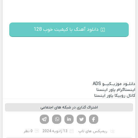
دانلود آهنگ با کیفیت خوب 128
دانلــود موزیــکیـــو
ADS
اینستاگرام پاور اینستا
کانال روبیکا پاور اینستا
اشتراک گذاری در شبکه های اجتماعی
فیسوک
تویتر
لینکدین
واتساپ
تلگرام
ریمیکس های تاپ
13 ژانویه 2024
0 نظر