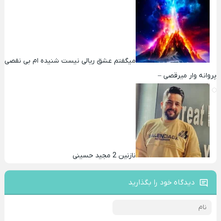
میگفتم عشق ریالی نیست شنیده ام بی نقصی
پروانه وار میرقصی –
نازنین 2 مجید حسینی
دیدگاه خود را بگذارید