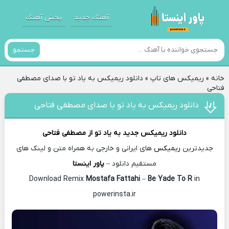
آهنگ جدید
پخش آهنگ
جستجو
خانه
»
ریمیکس های تاپ
»
دانلود ریمیکس به یاد تو با صدای مصطفی
فتاحی
دانلود ریمیکس به یاد تو با صدای مصطفی فتاحی
دانلود ریمیکس جدید
به یاد تو از
مصطفی فتاحی
جدیدترین
ریمیکس
های ایرانی و خارجی به همراه متن و لینک های
مستقیم دانلود –
پاور اینستا
Mostafa Fattahi
–
Be Yade To R
in
Download Remix
powerinsta.ir