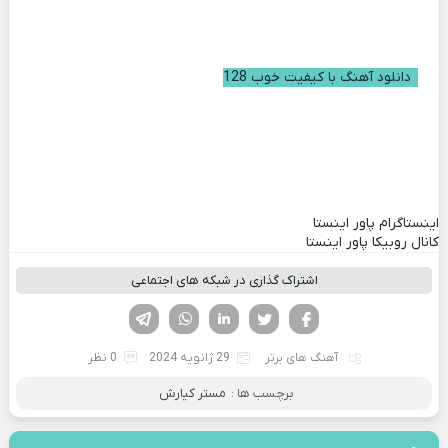
دانلود آهنگ با کیفیت خوب 128
اینستاگرام پاور اینستا
کانال روبیکا پاور اینستا
اشتراک گذاری در شبکه های اجتماعی
فیسوک
تویتر
لینکدین
واتساپ
تلگرام
آهنگ های برتر
29 ژانویه 2024
0 نظر
برچسب ها :
مستر کیارش