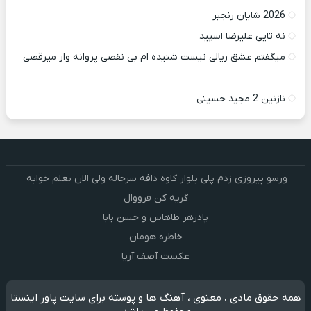
2026 شایان رنجبر
نه تایی علیرضا اسپید
میگفتم عشق ریالی نیست شنیده ام بی نقصی پروانه وار میرقصی
–
نازنین 2 مجید حسینی
ورسو پیروزی زدم پلی بلوار کاوه دافه سرحاله ولی الان بغلم خوابه ‌
گریه کن فرووال
پادزهر طاهاس و حسن بابا
خاطره هومان
عکست آصف آریا
همه حقوق مادی ، معنوی ، آهنگ ها و پوسته برای سایت پاور اینستا