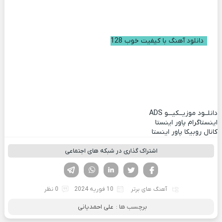
دانلود آهنگ با کیفیت خوب 128
دانلــود موزیــکیـــو
ADS
اینستاگرام پاور اینستا
کانال روبیکا پاور اینستا
اشتراک گذاری در شبکه های اجتماعی
فیسوک
تویتر
لینکدین
واتساپ
تلگرام
آهنگ های برتر
10 فوریه 2024
0 نظر
برچسب ها :
علی احمدیانی