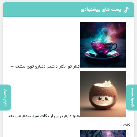
پست های پیشنهادی
کنار تو انگار داشتم دنیارو توی مشتم –
پست بعدی
پست قبلی
هنو دارم ترس از نگات سرد شدم من بعد
کات –