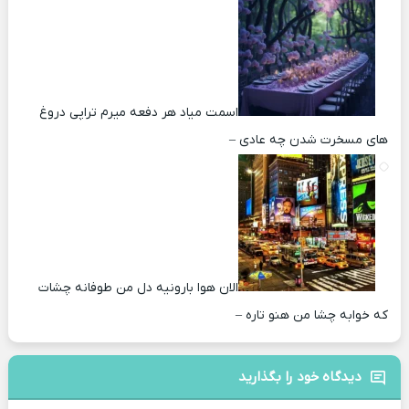
اسمت میاد هر دفعه میرم تراپی دروغ‌
های مسخرت شدن چه عادی –
الان هوا بارونیه دل من طوفانه چشات
که خوابه چشا من هنو تاره –
دیدگاه خود را بگذارید