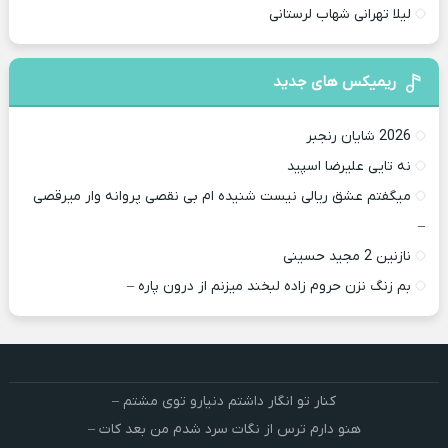
لیلا تهرانی شهاب لرستانی
ریمیکس های جدید
2026 شایان رنجبر
نه تایی علیرضا اسپید
میگفتم عشق ریالی نیست شنیده ام بی نقصی پروانه وار میرقصی
–
نازنین 2 مجید حسینی
بم زنگ نزن حروم زاده لبخند میزنم از درون پاره –
کنار تو انگار داشتم دنیارو توی مشتم –
هنو دارم ترس از نگات سرد شدم من بعد کات –