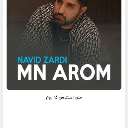
متن آهنگ
من ئه روم