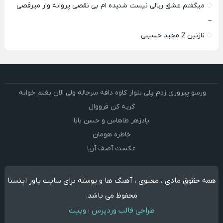
میگفتم عشق ریالی نیست شنیده ام بی نقصی پروانه وار میرقصی
–
نازنین 2 مجید حسینی
ورسو پیروزی زدم پلی بلوار کاوه دافه سرحاله ولی الان بغلم خوابه ‌
گریه کن فرووال
پادزهر طاهاس و حسن بابا
خاطره هومان
عکست آصف آریا
همه حقوق مادی ، معنوی ، آهنگ ها و پوسته برای سایت پاور اینستا
محفوظ می باشد.
طراحی قالب وردپرس
:
وبیت