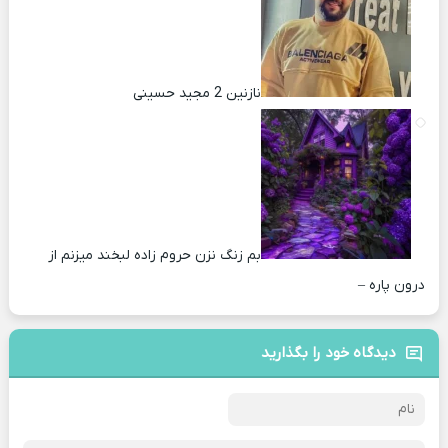
نازنین 2 مجید حسینی
بم زنگ نزن حروم زاده لبخند میزنم از
درون پاره –
دیدگاه خود را بگذارید