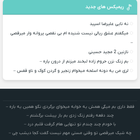
ریمیکس های جدید
نه تایی علیرضا اسپید
میگفتم عشق ریالی نیست شنیده ام بی نقصی پروانه وار میرقصی
–
نازنین 2 مجید حسینی
بم زنگ نزن حروم زاده لبخند میزنم از درون پاره –
لری من یه دونه اسلحه میخوام زﻧﺠﻴﺮ و ﮔﺮدن ﻛﻮک و ﻧﺎو ﻗﻔﺲ –
فقط داری بم میگی همش یه خوابه میخوای برگردی نگو همین یه باره –
چند دفعه رفتم زنگ زدی بم باز پیشت برگشتم –
با خودم چند چندم تو تنهایی هام گرفت قلبم درد –
چه شیک میرقصی تو وقتی مستی مهم نیست گفت کجا دیشب چی –