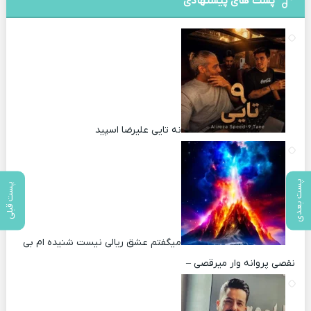
پست های پیشنهادی
نه تایی علیرضا اسپید
پست بعدی
پست قبلی
میگفتم عشق ریالی نیست شنیده ام بی
نقصی پروانه وار میرقصی –