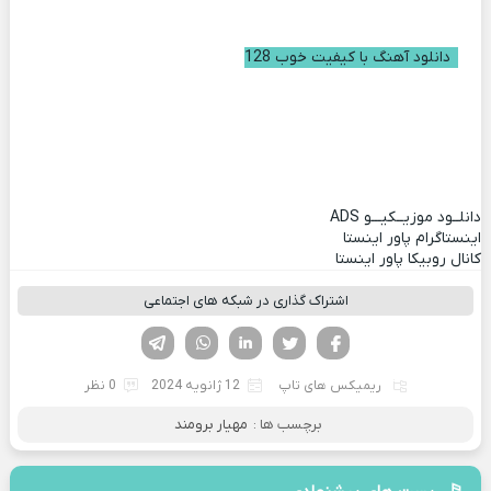
دانلود آهنگ با کیفیت خوب 128
دانلــود موزیــکیـــو
ADS
اینستاگرام پاور اینستا
کانال روبیکا پاور اینستا
اشتراک گذاری در شبکه های اجتماعی
فیسوک
تویتر
لینکدین
واتساپ
تلگرام
ریمیکس های تاپ
12 ژانویه 2024
0 نظر
برچسب ها :
مهیار برومند