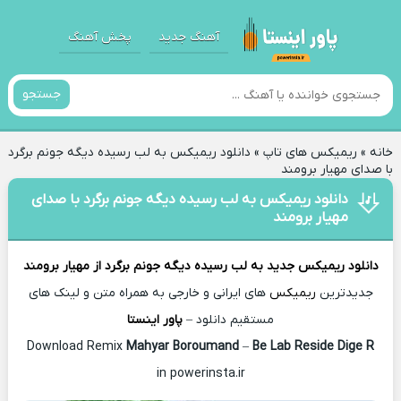
آهنگ جدید
پخش آهنگ
جستجو
خانه
»
ریمیکس های تاپ
»
دانلود ریمیکس ﺑﻪ ﻟﺐ رﺳﻴﺪه دﻳﮕﻪ ﺟﻮﻧﻢ ﺑﺮﮔﺮد
با صدای مهیار برومند
دانلود ریمیکس ﺑﻪ ﻟﺐ رﺳﻴﺪه دﻳﮕﻪ ﺟﻮﻧﻢ ﺑﺮﮔﺮد با صدای
مهیار برومند
دانلود ریمیکس جدید
ﺑﻪ ﻟﺐ رﺳﻴﺪه دﻳﮕﻪ ﺟﻮﻧﻢ ﺑﺮﮔﺮد از
مهیار برومند
جدیدترین
ریمیکس
های ایرانی و خارجی به همراه متن و لینک های
مستقیم دانلود –
پاور اینستا
Mahyar Boroumand
–
Be Lab Reside Dige R
Download Remix
in powerinsta.ir