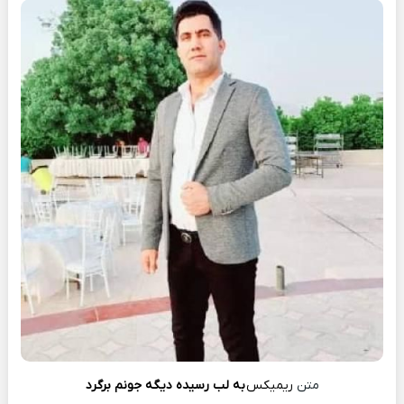
متن
ریمیکس
ﺑﻪ ﻟﺐ رﺳﻴﺪه دﻳﮕﻪ ﺟﻮﻧﻢ ﺑﺮﮔﺮد