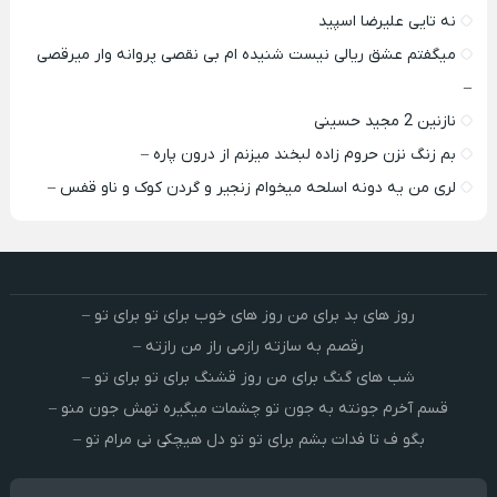
نه تایی علیرضا اسپید
میگفتم عشق ریالی نیست شنیده ام بی نقصی پروانه وار میرقصی
–
نازنین 2 مجید حسینی
بم زنگ نزن حروم زاده لبخند میزنم از درون پاره –
لری من یه دونه اسلحه میخوام زﻧﺠﻴﺮ و ﮔﺮدن ﻛﻮک و ﻧﺎو ﻗﻔﺲ –
روز های بد برای من روز های خوب برای تو برای تو –
رقصم به سازته رازمی راز من رازته –
شب های گنگ برای من روز قشنگ برای تو برای تو –
قسم آخرم جونته به جون تو چشمات میگیره تهش جون منو –
بگو ف تا فدات بشم برای تو تو دل هیچکی نی مرام تو –