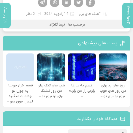
فیسوک
تویتر
لینکدین
واتساپ
تلگرام
پست بعدی
پست قبلی
آهنگ های برتر
14 ژانویه 2024
0 نظر
برچسب ها :
نیما گلنژاد
پست های پیشنهادی
روز های بد برای
رقصم به سازته
شب های گنگ برای
قسم آخرم جونته
من روز های خوب
رازمی راز من رازته
من روز قشنگ
به جون تو
برای تو برای تو –
–
برای تو برای تو –
چشمات میگیره
تهش جون منو –
دیدگاه خود را بگذارید