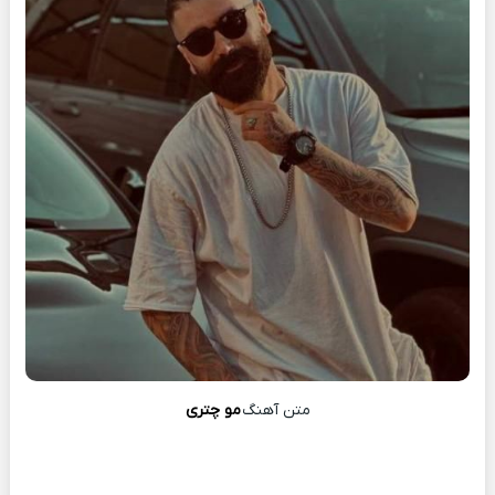
متن آهنگ
مو چتری