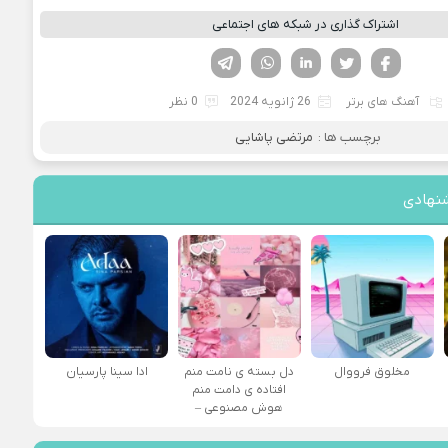
اشتراک گذاری در شبکه های اجتماعی
فیسوک
تویتر
لینکدین
واتساپ
تلگرام
آهنگ های برتر
26 ژانویه 2024
0 نظر
برچسب ها :
مرتضی پاشایی
نهادی
مخلوق فرووال
دل بسته ی نامت منم
ادا سینا پارسیان
افتاده ی دامت منم
هوش مصنوعی –