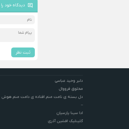
دیدگاه خود را 
ثبت نظر
دلبر وحید عباسی
مخلوق فرووال
دل بسته ی نامت منم افتاده ی دامت منم هوش 
–
ادا سینا پارسیان
گلینلیک افشین آذری