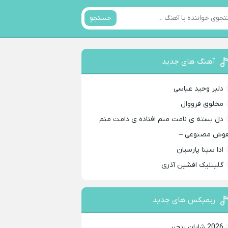
جستجو
آهنگ های جدید
دلبر وحید عباسی
مخلوق فرووال
دل بسته ی نامت منم افتاده ی دامت منم
وش مصنوعی –
ادا سینا پارسیان
گلینلیک افشین آذری
ریمیکس های جدید
2026 شایان رنجبر