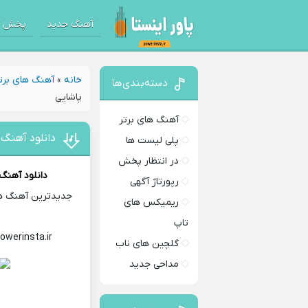
آهنگ جدید
پخش آ
خانه
»
آهنگ های برت
دسته‌بندی‌ها
پاشایی
آهنگ های برتر
دانلود آهنگ 
پلی لیست ها
در انتظار پخش
دانلود آهنگ
رپورتاژ آگهی
جدیدترین آهنگ های
ریمیکس های
تاپ
powerinsta.ir
Download Music
گلچین های ناب
مداحی جدید