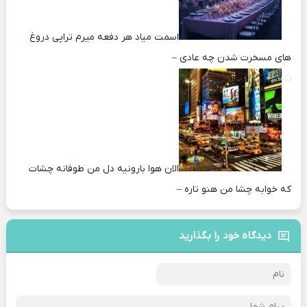
اسمت میاد هر دفعه میرم تراپی دروغ‌
های مسخرت شدن چه عادی –
الان هوا بارونیه دل من طوفانه چشات
که خوابه چشا من هنو تاره –
دیدگاه خود را بگذارید