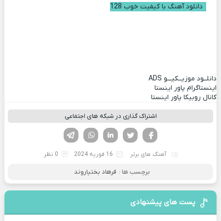
دانلود آهنگ با کیفیت خوب 128
دانلــود موزیــکیـــو
ADS
اینستاگرام پاور اینستا
کانال روبیکا پاور اینستا
اشتراک گذاری در شبکه های اجتماعی
فیسوک
تویتر
لینکدین
واتساپ
تلگرام
آهنگ های برتر
16 فوریه 2024
0 نظر
برچسب ها :
فرهاد بختیاروند
پست های پیشنهادی