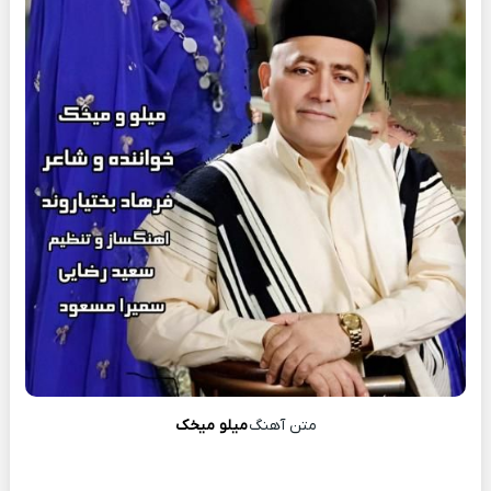
متن آهنگ
میلو میخک