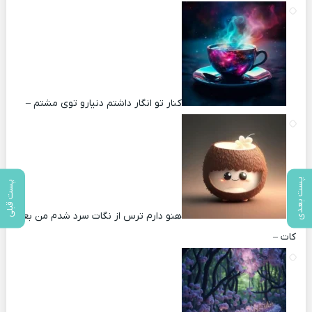
کنار تو انگار داشتم دنیارو توی مشتم –
پست بعدی
پست قبلی
هنو دارم ترس از نگات سرد شدم من بعد
کات –