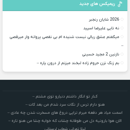
ریمیکس های جدید
2026 شایان رنجبر
نه تایی علیرضا اسپید
میگفتم عشق ریالی نیست شنیده ام بی نقصی پروانه وار میرقصی
–
نازنین 2 مجید حسینی
بم زنگ نزن حروم زاده لبخند میزنم از درون پاره –
کنار تو انگار داشتم دنیارو توی مشتم –
هنو دارم ترس از نگات سرد شدم من بعد کات –
اسمت میاد هر دفعه میرم تراپی دروغ‌ های مسخرت شدن چه عادی –
الان هوا بارونیه دل من طوفانه چشات که خوابه چشا من هنو تاره –
لیلا تهرانی شهاب لرستانی