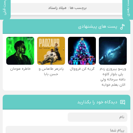
پست بعدی
پست قبلی
برچسب ها :
میلاد راستاد
پست های پیشنهادی
ورسو پیروزی زدم
گریه کن فرووال
پادزهر طاهاس و
خاطره هومان
پلی بلوار کاوه
حسن بابا
دافه سرحاله ولی
الان بغلم خوابه ‌
دیدگاه خود را بگذارید