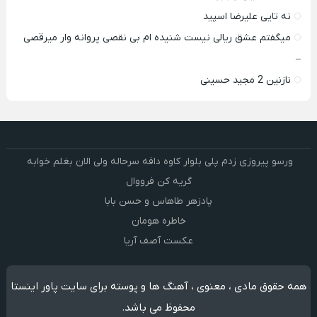
نه تایی علیرضا اسپید
میگفتم عشق ریالی نیست شنیده ام بی نقصی پروانه وار میرقصی
–
نازنین 2 مجید حسینی
ورسو پیروزی زدم پلی بلوار کاوه دافه سرحاله ولی الان بغلم خوابه ‌
گریه کن فرووال
پادزهر طاهاس و حسن بابا
خاطره هومان
عکست آصف آریا
همه حقوق مادی ، معنوی ، آهنگ ها و پوسته برای سایت پاور اینستا
محفوظ می باشد.