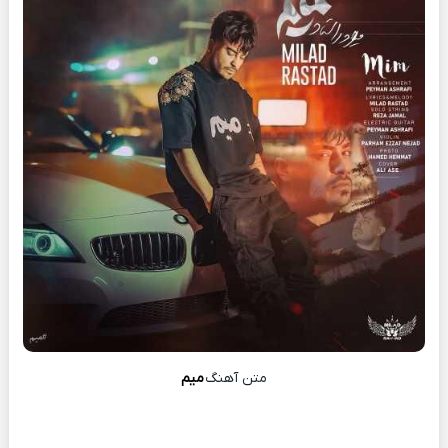
متن آهنگ
میم