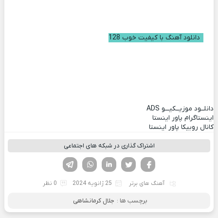
دانلود آهنگ با کیفیت خوب 128
دانلــود موزیــکیـــو
ADS
اینستاگرام پاور اینستا
کانال روبیکا پاور اینستا
اشتراک گذاری در شبکه های اجتماعی
فیسوک
تویتر
لینکدین
واتساپ
تلگرام
آهنگ های برتر
25 ژانویه 2024
0 نظر
برچسب ها :
جلال کرمانشاهی