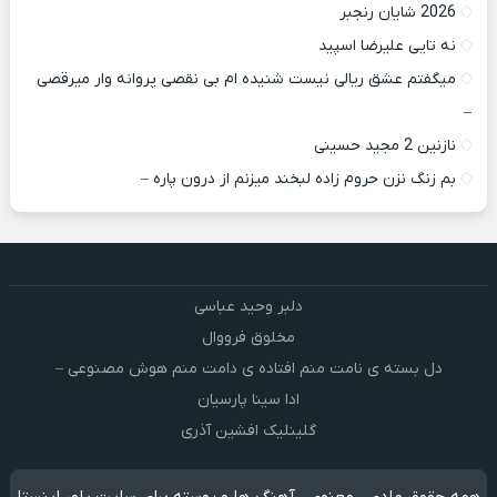
2026 شایان رنجبر
نه تایی علیرضا اسپید
میگفتم عشق ریالی نیست شنیده ام بی نقصی پروانه وار میرقصی
–
نازنین 2 مجید حسینی
بم زنگ نزن حروم زاده لبخند میزنم از درون پاره –
دلبر وحید عباسی
مخلوق فرووال
دل بسته ی نامت منم افتاده ی دامت منم هوش مصنوعی –
ادا سینا پارسیان
گلینلیک افشین آذری
همه حقوق مادی ، معنوی ، آهنگ ها و پوسته برای سایت پاور اینستا